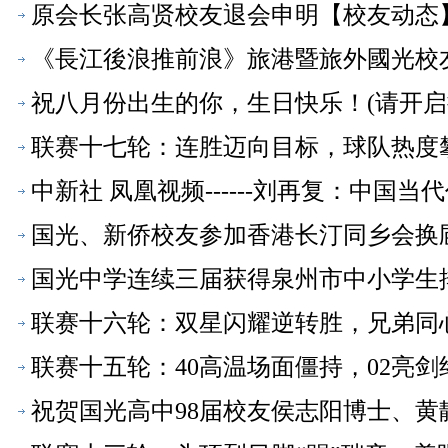
原会长张高贤校友退会申明【校友动态
《長江後浪推前浪》旅港暨旅外國光校
祝八月份出生的你，生日快乐！(请开启
联赛十七轮：连胜迈向目标，球队热度
中新社 凤凰视频------刘再复：中
国光、新侨校友参加香港长汀同乡会换
国光中学连续三届获得泉州市中小学生
联赛十六轮：双星闪耀逆转胜，兄弟同
联赛十五轮：40高温场面僵持，02亮
祝贺国光高中98届校友侯志阳博士、