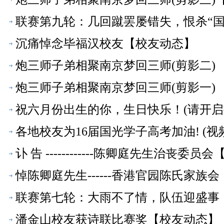
联赛第九轮：几回蹴罢屡错失，恨杀“国
沉痛悼念毕福汉校友【校友动态】
炮三师子弟相聚南京梦回三师(剪影二)
炮三师子弟相聚南京梦回三师(剪影一)
祝六月份出生的你，生日快乐！(请开启
各地校友为16届国光学子高考加油! (视
讣 告 ------------陈卿庭先生治丧委
悼陈卿庭先生------香港官园陈氏家族
联赛第七轮：大雨不了情，队伍迎盛事
潘金山校友获诗联比赛奖【校友动态】