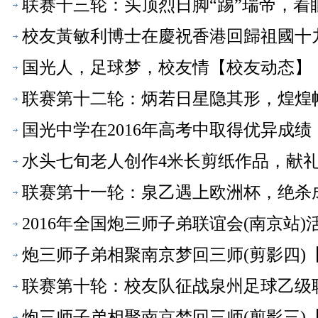
联赛十三轮：头顶烈日脚“踢”瑞帝，着
校友黃敏利博士在慶祝香港回歸祖國十
友动态】
国光人，足球梦，校友情【校友动态】
联赛第十二轮：炳若日星隐其形，煌煌
国光中学在2016年高考中取得优异成
水头七旬老人创作4米长剪纸作品，献礼
态】
联赛第十一轮：泉乙遇上欧洲杯，绝杀
2016年全国炮三师子弟联谊会(南京站
炮三师子弟相聚南京梦回三师(剪影四)
联赛第十轮：校友队征战泉州足球乙级联赛
炮三师子弟相聚南京梦回三师(剪影三)