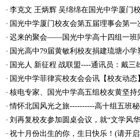
李克文 王炳辉 吴绵绵在国光中学厦门
态】
国光中学厦门校友会第五届理事会第一
迟来的聚会——国光中学高十四组一班
国光高中79届黄敏利校友捐建琉塘小学
国光人 新征程 战联盟----通讯员：戴三
国光中学菲律宾校友会会讯【校友动态
核电专家、国光中学高五组校友黄坚持
情怀北国风光之旅----------高十组
刘再复校友参加圆桌会议，就“文学风华
祝十月份出生的你，生日快乐！(请开启