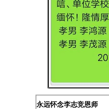
永远怀念李志竞恩师