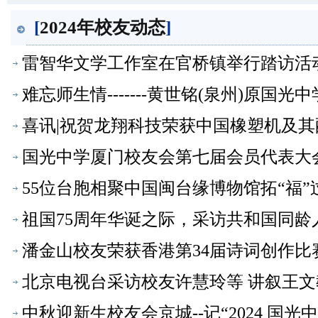
[
2024年校友动态
]
雷智华文学工作室在官桥镇举行踏访活
难忘师生情-------黄世铭(泉州)原国
喜讯|祝贺龙翔科技荣获中国橡塑机及其
国光中学厦门校友会第七届会员代表大
55位台胞相聚中国闽台缘博物馆拓“福
祖国75周年华诞之际，采访共和国同
潘金山校友荣获香港第34届诗词创作比
北京电视台采访校友许慧玲等 讲叙王
中秋迎新生校友会京城--记“2024 