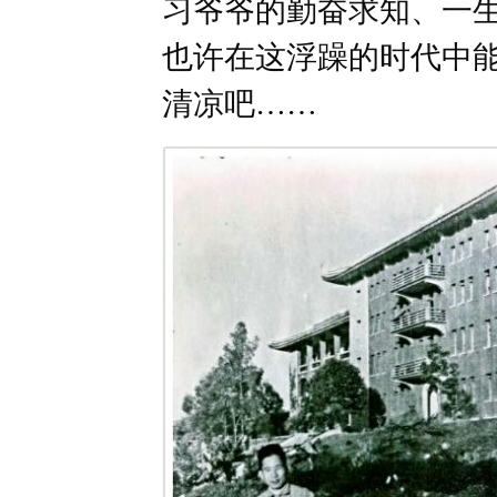
习爷爷的勤奋求知、一
也许在这浮躁的时代中
清凉吧……