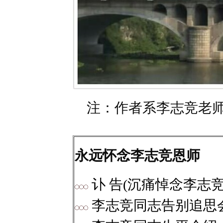
注：作者系李志竞老师
永远怀念李志竞恩师
讣 告(沉痛悼念李志竞
李志竞同志告别追思会 