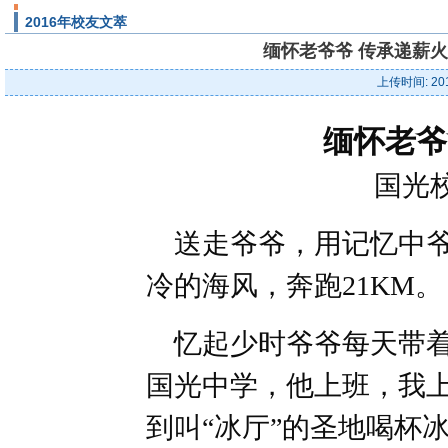
2016年校友文萃
缅怀老爷爷 传承递薪火-
上传时间: 20
缅怀老爷
国光
送走爷爷，用记忆中爷
冷的海风，奔跑21KM。
忆起少时爷爷每天带着
国光中学，他上班，我
到叫“冰厅”的圣地喝杯