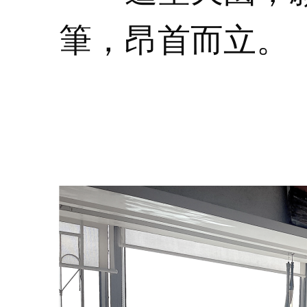
筆，昂首而立。