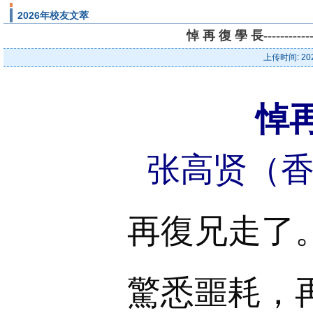
2026年校友文萃
悼 再 復 學 長------
上传时间: 20
悼
张高贤（香
再復兄走了
驚悉噩耗，再