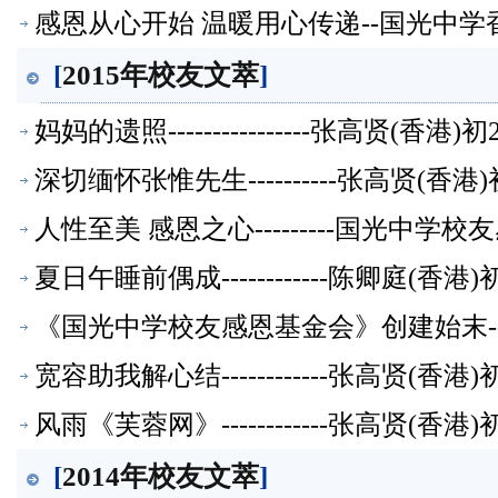
感恩从心开始 温暖用心传递--国光中
[
2015年校友文萃
]
妈妈的遗照----------------张高贤(香
深切缅怀张惟先生----------张高贤(香
人性至美 感恩之心---------国光中
夏日午睡前偶成------------陈卿庭(香
《国光中学校友感恩基金会》创建始末-
萃】
宽容助我解心结------------张高贤(香
风雨《芙蓉网》------------张高贤(香
[
2014年校友文萃
]