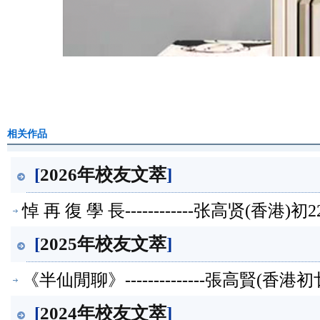
相关作品
[
2026年校友文萃
]
悼 再 復 學 長------------张高贤(香
[
2025年校友文萃
]
《半仙閒聊》--------------張高賢(
[
2024年校友文萃
]