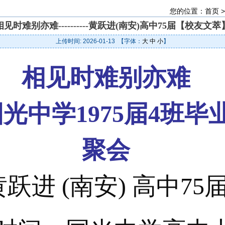
您的位置：
首页
相见时难别亦难----------黄跃进(南安)高中75届【校友文萃
上传时间: 2026-01-13 【字体：
大
中
小
】
相见时难别亦难
光中学1975届4班毕
聚会
黄跃进 (南安) 高中75