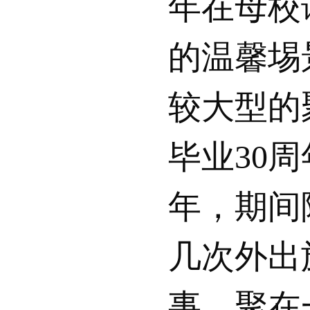
年在母校
的温馨埸
较大型的
毕业30
年，期间
几次外出
事，聚在