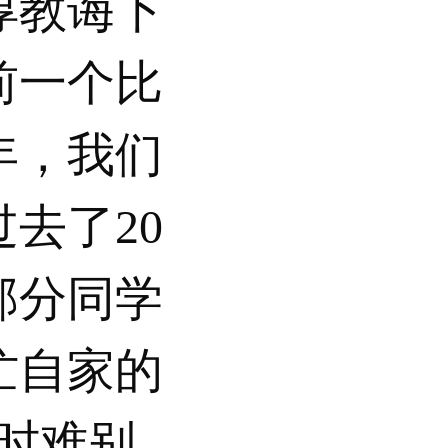
谆教诲下
前一个比
年，我们
去了20
部分同学
忙自家的
时难别