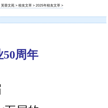
>
芙蓉文苑
>
校友文萃
>
2025年校友文萃
>
】
业50周年
届