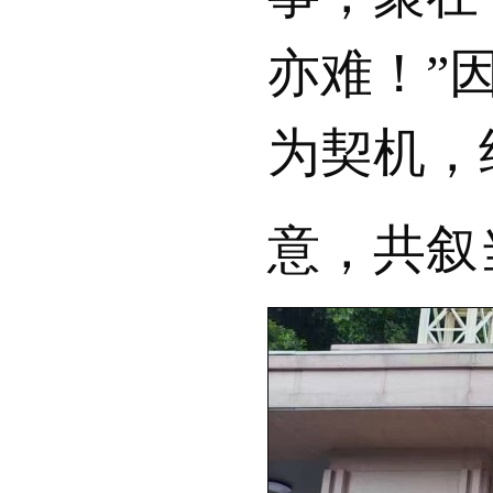
亦难！”
为契机，
意，共叙