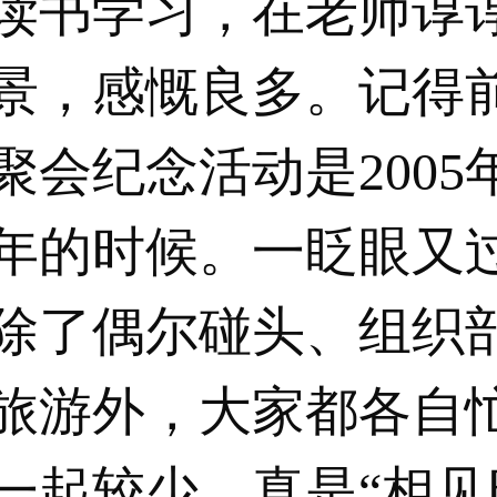
读书学习，在老师谆
景，感慨良多。记得
聚会纪念活动是2005
周年的时候。一眨眼又过
除了偶尔碰头、组织
旅游外，大家都各自
一起较少，真是“相见