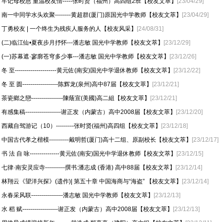
牢记母校恩 重温校友情-----张时贤（福州）高四组2班【校友文萃】
[23/04/29]
南一中同学水头欢聚--------黄超群(厦门)原国光中学教师【校友文萃】
[23/04/29]
丁勇校友 | 一个终生为残疾人服务的人【校友风采】
[24/08/31]
(二)临江仙•夏夜步月抒怀---潘志敏 国光中学教师【校友文萃】
[23/12/29]
(一)苏幕遮·寥廓苍穹多少事---潘志敏 国光中学教师【校友文萃】
[23/12/26]
冬 至---------------------黄元佐(南安)国光中学退休教师【校友文萃】
[23/12/22]
冬 至 圆------------------陈辉龙(泉州)高中87届【校友文萃】
[23/12/21]
茶瓷鄉之戀----------------陳蔭宣(美國)高二組【校友文萃】
[23/12/21]
有感集稿------------------谢正发（内蒙古）高中2008届【校友文萃】
[23/12/20]
西藏自驾游记（10）---------张时贤(福州)高四组【校友文萃】
[23/12/18]
中国古代孝之楷模----------戴明哲(厦门)高十二组、原副校长【校友文萃】
[23/12/17]
书 法 自 咏---------------黄元佐(南安)国光中学退休教师【校友文萃】
[23/12/15]
七律·南安灵应寺----------撰书:潘志成 (香港) 高中88届【校友文萃】
[23/12/14]
林翔云《望洋兴探》(遗作)| 第五十章 中国海商与“海盗” 【校友文萃】
[23/12/14]
永春采风联----------------潘志敏 国光中学教师【校友文萃】
[23/12/13]
水 稻 赋------------------谢正发（内蒙古）高中2008届【校友文萃】
[23/12/13]