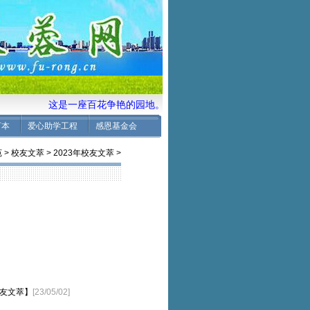
这是一座百花争艳的园地。 愿校友们共同来耕耘培土、施肥
言本
爱心助学工程
感恩基金会
苑
>
校友文萃
>
2023年校友文萃
>
校友文萃】
[23/05/02]