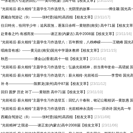
一张老照片引起的回忆-------黄印尧(厦门)高十组【校友文萃】
[23/11/20]
“光前裕后·薪火相传”主题学生习作选登九：光阴里的故事----------------傅佳颖 国光高
西藏自驾游记（9）---------张时贤(福州)高四组【校友文萃】
[23/11/17]
往日時光，恰同学少年；追风双煞，逐落日余晖---黄朝胜(南安) 高中71届【校友文
赴青春之约·有感而发--------------谢正发(内蒙古) 高中2008届【校友文萃】
[23/11/16]
“光前裕后·薪火相传”主题学生习作选登八：百年辉煌，八秩峥嵘----------王晓峰 国光高
唱南音有感》-------黄元佐(南安)国光中学退休教师【校友文萃】
[23/11/15]
秋思----------------------潘金山(香港)高十一组【校友文萃】
[23/11/14]
“光前裕后·薪火相传”主题学生习作选登七：弘扬光前精神，担当青年使命---高珺妮 国
“光前裕后·薪火相传”主题学生习作选登六：薪火相传·光前裕后-----------李雪铃 国光高
补 冬---------------------陈辉龙(泉州)高中87届【校友文萃】
[23/11/12]
回归 圆梦 历史 补丁------黄朝胜 高中71届【校友文萃】
[23/11/10]
“光前裕后·薪火相传”主题学生习作选登五：回忆八十春秋，铭记公毅校训---黄歆惠 国
“光前裕后·薪火相传”主题学生习作选登四：光前精神永流传-------洪诗诗 国光高一
西藏自驾游记（8）---------张时贤(福州)高四组【校友文萃】
[23/11/08]
“光前精神”之我读--------谢正发(内蒙古)高中2008届【校友文萃】
[23/11/06]