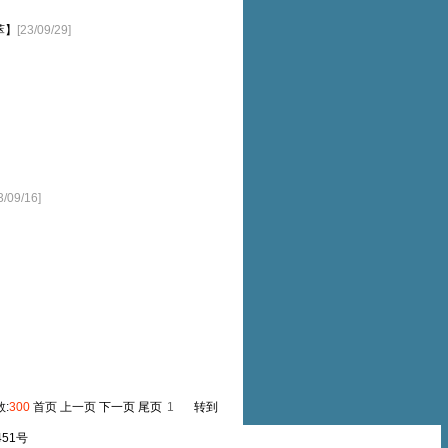
萃】
[23/09/29]
3/09/16]
数:
300
首页 上一页
下一页
尾页
转到
451号