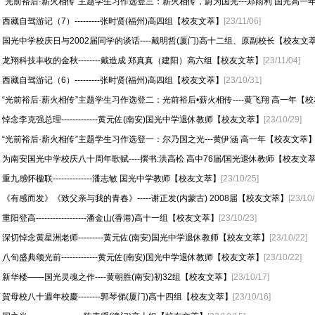
“光前裕后·薪火相传”主题学生习作选登三：薪火相传，蔚为国光---郑雨利 国光高一
西藏自驾游记（7）---------张时贤(福州)高四组【校友文萃】
[23/11/06]
国光中学校庆日与2002届同学的谈话----戴明哲(厦门)高十二组、原副校长【校友文
龙翔科技丰收的金秋--------戴造成 郑真真（建阳）高六组【校友文萃】
[23/11/04]
西藏自驾游记（6）---------张时贤(福州)高四组【校友文萃】
[23/10/31]
“光前裕后·薪火相传”主题学生习作选登二：光前裕后•薪火相传----黄飞翔 高一年【校友
悼念李克强总理-------------黄元佐(南安)国光中学退休教师【校友文萃】
[23/10/29]
“光前裕后·薪火相传”主题学生习作选登一：尔乃国之光---黄伊涵 高一年【校友文萃
为南安国光中学校庆八十周年歌赋----撰书:洪高松 高中76届/国光退休教师【校友文
重九感怀楹联--------------潘志敏 国光中学教师【校友文萃】
[23/10/25]
《有感而发》《致父亲与我的青春》-----谢正发(内蒙古) 2008届【校友文萃】
[23/10/
重阳登高------------------潘金山(香港)高十一组【校友文萃】
[23/10/23]
深切悼念黄星洲老师---------黄元佐(南安)国光中学退休教师【校友文萃】
[23/10/22]
八旬盛典颂光前-------------黄元佐(南安)国光中学退休教师【校友文萃】
[23/10/22]
新华楼——国光灵魂之作----黄朝胜(南安)初32组【校友文萃】
[23/10/17]
賀母校八十週年校慶--------郭琴俤(厦门)高十四组【校友文萃】
[23/10/16]