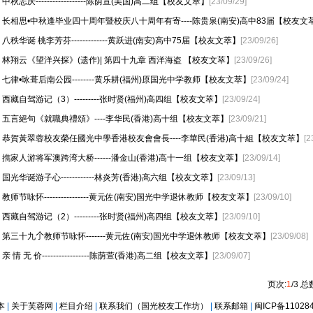
中秋志庆------------------陈荫宣(美国)高二组【校友文萃】
[23/09/29]
长相思•中秋逢毕业四十周年暨校庆八十周年有寄----陈贵泉(南安)高中83届【校友文
八秩华诞 桃李芳芬-------------黄跃进(南安)高中75届【校友文萃】
[23/09/26]
林翔云《望洋兴探》(遗作)| 第四十九章 西洋海盗 【校友文萃】
[23/09/26]
七律•咏葺后南公园--------黄乐耕(福州)原国光中学教师【校友文萃】
[23/09/24]
西藏自驾游记（3）---------张时贤(福州)高四组【校友文萃】
[23/09/24]
五言絕句《就職典禮頌》----李华民(香港)高十组【校友文萃】
[23/09/21]
恭賀黃翠蓉校友榮任國光中學香港校友會會長----李華民(香港)高十組【校友文萃】
[2
擕家人游将军澳跨湾大桥------潘金山(香港)高十一组【校友文萃】
[23/09/14]
国光华诞游子心------------林炎芳(香港)高六组【校友文萃】
[23/09/13]
教师节咏怀----------------黄元佐(南安)国光中学退休教师【校友文萃】
[23/09/10]
西藏自驾游记（2）---------张时贤(福州)高四组【校友文萃】
[23/09/10]
第三十九𠆤教师节咏怀-------黄元佐(南安)国光中学退休教师【校友文萃】
[23/09/08]
亲 情 无 价-----------------陈荫萱(香港)高二组【校友文萃】
[23/09/07]
页次:
1
/3 总
本
|
关于芙蓉网
|
栏目介绍
|
联系我们（国光校友工作坊）
|
联系邮箱
|
闽ICP备11028