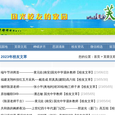
花园地
芙蓉文苑
峥嵘岁月
思源涌泉
校友资讯
微信精选
留
2023年校友文萃
您的位置：
首页
>
芙蓉文
端午节诗两首--------------黄元佐(南安)国光中学退休教师【校友文萃】
[23/06/22]
福建龙翔科技红五月采风----戴造成 郑真真(建阳)高六组【校友文萃】
[23/05/30]
缅怀陈湛老师--------------张小平(奥地利)初30组/炮三师子弟【校友文萃】
[23/05/05]
原创楹联049---------------潘志敏 国光中学教师【校友文萃】
[23/05/05]
《陈湛老师千古》---------黄元佐 (南安) 国光中学退休教师【校友文萃】
[23/05/04]
共和路的枫桥夜泊——上世纪四十年代厦门记忆------------郑波光（厦门）高五组【