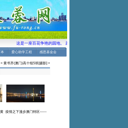
这是一座百花争艳的园地。 愿校友们共同来耕耘培土、施肥浇
言本
爱心助学工程
感恩基金会
>
黄书齐(澳门)高十组5班[摄影]
>
-黄
疫情之下漫步澳门特区------
影作
黄书齐(香港)高十组【摄影
作品】