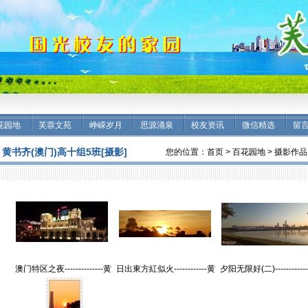
花园地
芙蓉文苑
峥嵘岁月
思源涌泉
校友资讯
微信精选
留
黄书齐(澳门)高十组5班[摄影]
您的位置：
首页
>
百花园地
>
摄影作品
澳门特区之夜--------------黄
日出東方紅似火------------黄
夕阳无限好(二)-----------
书齐(香港)高十组【摄影作
书齐(香港)高十组【摄影作
书齐(香港)高十组【摄
品】
品】
品】