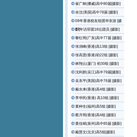
崔广林(挪威)高中80届[摄影]
余汶(美国)高中78届 [摄影]
09年香港校友组团华东游 [摄
影]
07年访菲团18位团员 [摄影]
黎红明(广东)高中77届 [摄影]
张润峰(香港)高13组 [摄影]
张高贤(香港)初22组 [摄影]
林翔云(厦门) 初30组 [摄影]
沈利群(吴江)高中79届[摄影]
吴东平(美国)高中76届 [摄影]
戴水来(香港)高4组 [摄影]
李华民(香港) 高10组 [摄影]
黄种生(福州)高5组 [摄影]
蔡月明(香港)高4组 [摄影]
黄佳斌(泉州)高中85届 [摄影]
戴慧文(北京)高5组[摄影]