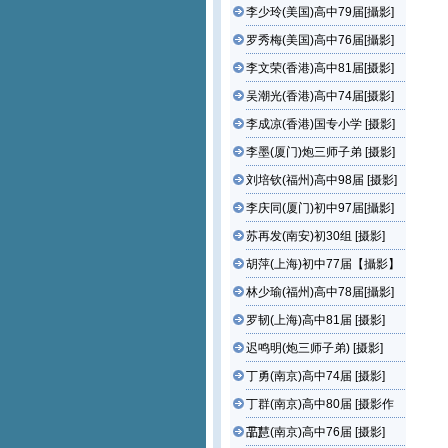
李少玲(美国)高中79届[攝影]
罗秀梅(美国)高中76届[攝影]
李文荣(香港)高中81届[摄影]
吴潮光(香港)高中74届[摄影]
李成凉(香港)国专小学 [摄影]
李墨(厦门)炮三师子弟 [摄影]
刘培钦(福州)高中98届 [摄影]
李庆同(厦门)初中97届[攝影]
苏再发(南安)初30组 [摄影]
胡萍(上海)初中77届【攝影】
林少瑜(福州)高中78届[攝影]
罗韧(上海)高中81届 [摄影]
迟鸣明(炮三师子弟) [摄影]
丁勇(南京)高中74届 [摄影]
丁群(南京)高中80届 [摄影作
品]
丁慧(南京)高中76届 [摄影]