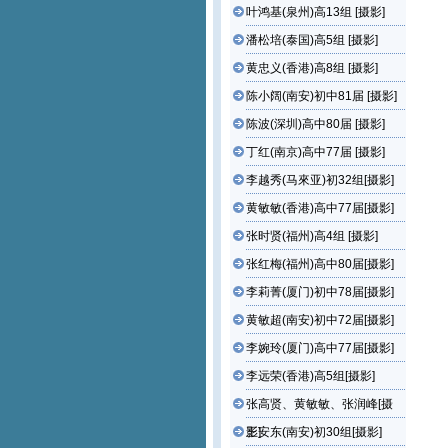
叶鸿基(泉州)高13组 [摄影]
潘松培(泰国)高5组 [摄影]
黄忠义(香港)高8组 [摄影]
陈小阔(南安)初中81届 [摄影]
陈波(深圳)高中80届 [摄影]
丁红(南京)高中77届 [摄影]
李越秀(马來亚)初32组[摄影]
黄敏敏(香港)高中77届[摄影]
张时贤(福州)高4组 [摄影]
张红梅(福州)高中80届[摄影]
李莉菁(厦门)初中78届[摄影]
黄敏超(南安)初中72届[摄影]
李婉玲(厦门)高中77届[摄影]
李远荣(香港)高5组[摄影]
张高贤、黄敏敏、张润峰[摄
影]
王安东(南安)初30组[摄影]