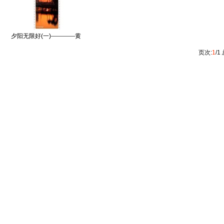
夕阳无限好(一)------------黄
书齐(香港)高十组【摄影作
页次:
1
/1
品】