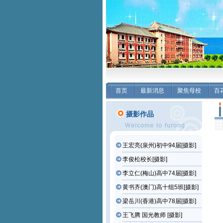
首页
最新消息
聚焦母校
百
摄影作品
王宏亮(泉州)初中94届[摄影]
李俊松校长[摄影]
李立仁(梅山)高中74届[摄影]
黄书齐(澳门)高十组5班[摄影]
梁岳川(香港)高中78届[摄影]
王飞腾 国光教师 [摄影]