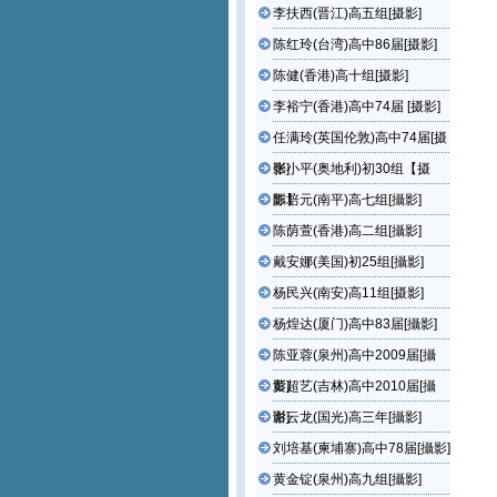
李扶西(晋江)高五组[摄影]
陈红玲(台湾)高中86届[摄影]
陈健(香港)高十组[摄影]
李裕宁(香港)高中74届 [摄影]
任满玲(英国伦敦)高中74届[摄
影]
张小平(奥地利)初30组【摄
影】
陈培元(南平)高七组[攝影]
陈荫萱(香港)高二组[攝影]
戴安娜(美国)初25组[攝影]
杨民兴(南安)高11组[摄影]
杨煌达(厦门)高中83届[攝影]
陈亚蓉(泉州)高中2009届[攝
影]
黄超艺(吉林)高中2010届[攝
影]
谢云龙(国光)高三年[攝影]
刘培基(柬埔寨)高中78届[攝影]
黄金锭(泉州)高九组[攝影]