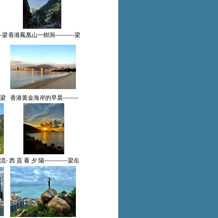
--梁
香港鳳凰山一樹洞----------梁
摄影
岳川(香港)高中78届【摄影
作品】
-梁
香港黄金海岸的早晨--------
摄影
梁岳川(香港)高中78届【摄
影作品】
流-
西 貢 看 夕 陽------------梁岳
届
川(香港)高中78届【摄影作
品】