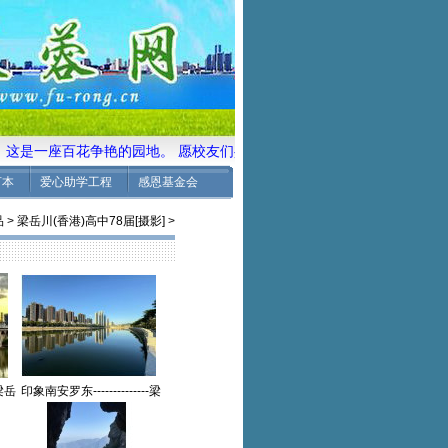
这是一座百花争艳的园地。 愿校友们共同来耕耘培土、施肥浇灌，一
言本
爱心助学工程
感恩基金会
品
>
梁岳川(香港)高中78届[摄影]
>
-梁岳
印象南安罗东--------------梁
影作
岳川(香港)高中78届【摄影
作品】