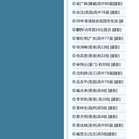
崔广林(挪威)高中80届[摄影]
余汶(美国)高中78届 [摄影]
09年香港校友组团华东游 [摄
影]
07年访菲团18位团员 [摄影]
黎红明(广东)高中77届 [摄影]
张润峰(香港)高13组 [摄影]
张高贤(香港)初22组 [摄影]
林翔云(厦门) 初30组 [摄影]
沈利群(吴江)高中79届[摄影]
吴东平(美国)高中76届 [摄影]
戴水来(香港)高4组 [摄影]
李华民(香港) 高10组 [摄影]
黄种生(福州)高5组 [摄影]
蔡月明(香港)高4组 [摄影]
黄佳斌(泉州)高中85届 [摄影]
戴慧文(北京)高5组[摄影]