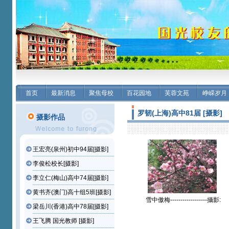
首页
最新消息
聚焦母校
百花园地
芙蓉文苑
峥嵘岁月
罗韧(上海)高中81届 [摄影]
摄影作品
王宏亮(泉州)初中94届[摄影]
李俊松校长[摄影]
李立仁(梅山)高中74届[摄影]
黄书齐(澳门)高十组5班[摄影]
雪中傲梅------------------攝影:
梁岳川(香港)高中78届[摄影]
罗韧(上海)高中81届【攝影
作品】
王飞腾 国光教师 [摄影]