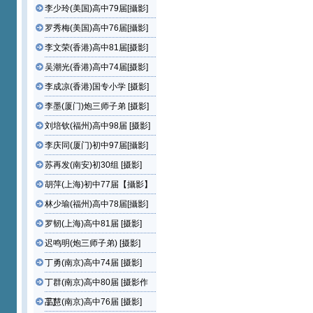
李少玲(美国)高中79届[攝影]
罗秀梅(美国)高中76届[攝影]
李文荣(香港)高中81届[摄影]
吴潮光(香港)高中74届[摄影]
李成凉(香港)国专小学 [摄影]
李墨(厦门)炮三师子弟 [摄影]
刘培钦(福州)高中98届 [摄影]
李庆同(厦门)初中97届[攝影]
苏再发(南安)初30组 [摄影]
胡萍(上海)初中77届【攝影】
林少瑜(福州)高中78届[攝影]
罗韧(上海)高中81届 [摄影]
迟鸣明(炮三师子弟) [摄影]
丁勇(南京)高中74届 [摄影]
丁群(南京)高中80届 [摄影作
品]
丁慧(南京)高中76届 [摄影]