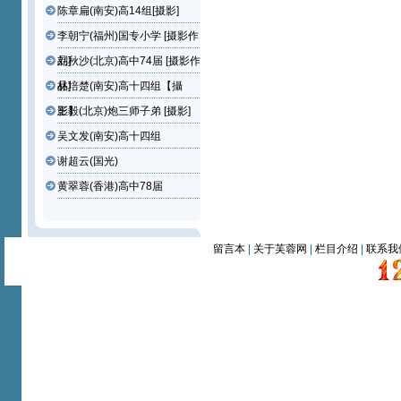
陈章扁(南安)高14组[摄影]
李朝宁(福州)国专小学 [摄影作
品]
刘秋沙(北京)高中74届 [摄影作
品]
林培楚(南安)高十四组【攝
影】
王毅(北京)炮三师子弟 [摄影]
吴文发(南安)高十四组
谢超云(国光)
黄翠蓉(香港)高中78届
留言本
|
关于芙蓉网
|
栏目介绍
|
联系我