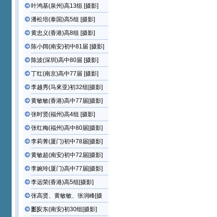
叶鸿基(泉州)高13组 [摄影]
潘松培(泰国)高5组 [摄影]
黄忠义(香港)高8组 [摄影]
陈小阔(南安)初中81届 [摄影]
陈波(深圳)高中80届 [摄影]
丁红(南京)高中77届 [摄影]
李越秀(马來亚)初32组[摄影]
黄敏敏(香港)高中77届[摄影]
张时贤(福州)高4组 [摄影]
张红梅(福州)高中80届[摄影]
李莉菁(厦门)初中78届[摄影]
黄敏超(南安)初中72届[摄影]
李婉玲(厦门)高中77届[摄影]
李远荣(香港)高5组[摄影]
张高贤、黄敏敏、张润峰[摄
影]
王安东(南安)初30组[摄影]