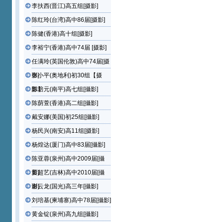
李扶西(晋江)高五组[摄影]
陈红玲(台湾)高中86届[摄影]
陈健(香港)高十组[摄影]
李裕宁(香港)高中74届 [摄影]
任满玲(英国伦敦)高中74届[摄
影]
张小平(奥地利)初30组【摄
影】
陈培元(南平)高七组[攝影]
陈荫萱(香港)高二组[攝影]
戴安娜(美国)初25组[攝影]
杨民兴(南安)高11组[摄影]
杨煌达(厦门)高中83届[攝影]
陈亚蓉(泉州)高中2009届[攝
影]
黄超艺(吉林)高中2010届[攝
影]
谢云龙(国光)高三年[攝影]
刘培基(柬埔寨)高中78届[攝影]
黄金锭(泉州)高九组[攝影]