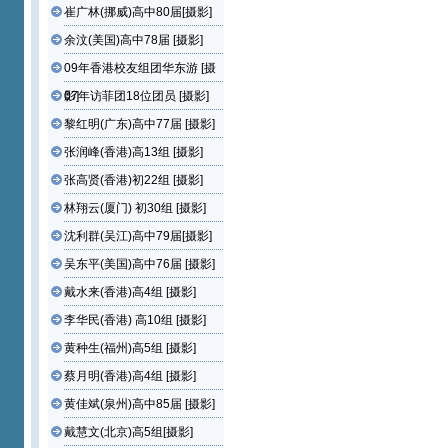
崔广林(挪威)高中80届[摄影]
余汶(美国)高中78届 [摄影]
09年香港校友组团华东游 [摄
影]
07年访菲团18位团员 [摄影]
黎红明(广东)高中77届 [摄影]
张润峰(香港)高13组 [摄影]
张高贤(香港)初22组 [摄影]
林翔云(厦门) 初30组 [摄影]
沈利群(吴江)高中79届[摄影]
吴东平(美国)高中76届 [摄影]
戴水来(香港)高4组 [摄影]
李华民(香港) 高10组 [摄影]
黄种生(福州)高5组 [摄影]
蔡月明(香港)高4组 [摄影]
黄佳斌(泉州)高中85届 [摄影]
戴慧文(北京)高5组[摄影]