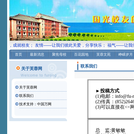
光，成就校友； 友情——让我们彼此关爱，分享快乐； 福气——让我们
首页
最新消息
聚焦母校
百花园地
芙蓉文苑
峥嵘岁月
联系我们
关于芙蓉网
关于芙蓉网
►投稿方式
联系我们
(1)电邮：
info@fu-
(2)传真：(852)264
技术支持：中国万网
(3)可以直接在<
总 监:黄敏敏