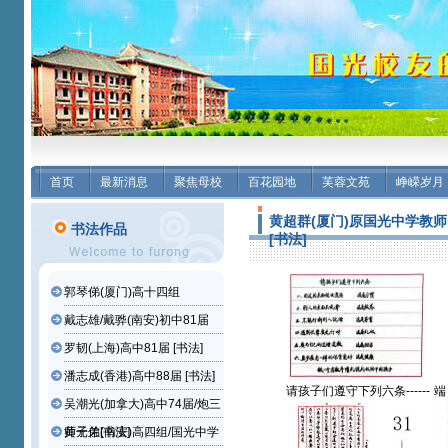
首页
最新消息
聚焦母校
百花园地
芙蓉文苑
峥嵘岁月
黄超群(厦门)原国光中学教师
书法作品
[书法]
郭琴俤(厦门)高十四组
戴志雄/戴骅(南安)初中81届
罗韧(上海)高中81届 [书法]
潘志成(香港)高中88届 [书法]
请孩子们遵守下列六条------
端 
吴潮光(加拿大)高中74届/炮三
黃超群(厦门)原国光中学教
(
师【书法作品】
师子弟[书法]
黄元佐(南安)高四组/国光中学