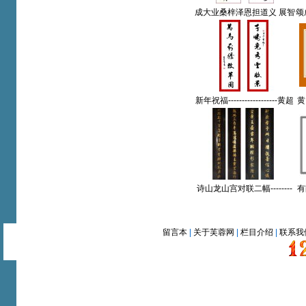
成大业桑梓泽恩担道义 展智
颂
才狮城伟绩著新篇--黄超群
-
撰(厦门)原国光中学教师/黄
教
超鹏书【书法作品】
新年祝福------------------黄超
黄
群(厦门)原国光中学教师
超
【书法作品】
诗山龙山宫对联二幅--------
有
黄超群(厦门)原国光中学教
勤
师【书法作品】
留言本
|
关于芙蓉网
|
栏目介绍
|
联系我