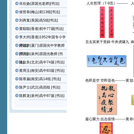
人生哲理（7-9页）---------
人
肖欣扬(原国光老师)[书法]
黄超群(厦门)原国光中学教
黄
侯世恭(梅山)初13组[书法]
师【书法作品】
刘再复(美国)高5组[书法]
黄聪聪(香港)初中77届[书法]
李大州(香港)1952年国专小学
丑去寅來千里錦 牛奔虎啸九
南
[书法]
黄超群(厦门)原国光中学教师
州新----黄超群(厦门)原国光
国
中学教师【书法作品】
群
[书法]
郭天助(泉州)原国光教师 [书
法]
陈金良(北京)高中74届 [书法]
黄周玉(南安)高中83届 [书法]
陈章扁(南安)高14组 [书法]
色即是空 空即是色---------黄
勖 
超群(厦门)原国光中学教师
(
陈尹士(武汉)高四组 [书法]
【书法作品】
陈辉龙(泉州)高中87届 [书法]
凝心聚力 抗击疫情---------黄
恭
超群(厦门)原国光中学教师
黄
【书法作品】