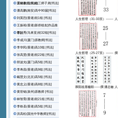
退休教师[书法]
王绪泉(山东)炮三师子弟[书法]
潘高鹏(南安)高中90届[书法]
刘英烈(香港)初1组 [书法]
人生哲理（31-33页）-------
人
黄超群(厦门)原国光中学教
黄
王振裕(香港)新侨校友[作品推
师【书法作品】
荐]
李越秀(马來亚)初32组[书法]
李成川(厦门)原教师[书法]
李华民(香港)高10组 [书法]
人生哲理（25-27页）-------
撰
张高贤(香港)初22组 [书法]
黄超群(厦门)原国光中学教
对
师【书法作品】
郑波光(厦门)高5组 [书法]
李寿昌(香港)高9组 [书法]
戴慧文(北京)高5组 [书法]
黄忠义(香港)高8组 [书法]
厚阳祖厝楹联------撰:潘志敏
人
国光中学退休教师 \ 书:黃超
黄
黄世铭(泉州)原教师 [书法]
群 原国光中学教师【书法作
林智育(香港)初21组 [书法]
品】
李铁圣(香港)高5组 [书法]
洪高松(国光中学教师)[书法]