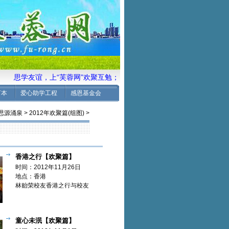
思学友谊，上“芙蓉网”欢聚互勉； 念国光情，藉“新华楼”磨励壮志
言本
爱心助学工程
感恩基金会
思源涌泉
>
2012年欢聚篇(组图)
>
香港之行【欢聚篇】
时间：2012年11月26日
地点：香港
林贻荣校友香港之行与校友
欢聚
童心未泯【欢聚篇】