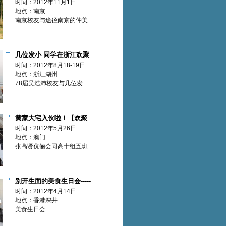
时间：2012年11月1日
地点：南京
南京校友与途径南京的仲美
阿姨、赵琴母女欢聚
几位发小 同学在浙江欢聚
【欢聚篇】
时间：2012年8月18-19日
地点：浙江湖州
78届吴浩沛校友与几位发
小，同学在浙江欢聚
黄家大宅入伙啦！【欢聚
篇】
时间：2012年5月26日
地点：澳门
张高贤伉俪会同高十组五班
同学为主的校友，澳门探望
校友
别开生面的美食生日会-----
李松振(香港)高十组【欢聚篇】
时间：2012年4月14日
地点：香港深井
美食生日会