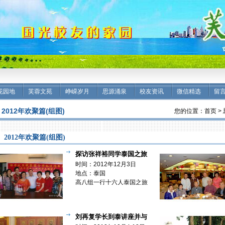
花园地
芙蓉文苑
峥嵘岁月
思源涌泉
校友资讯
微信精选
留
2012年欢聚篇(组图)
您的位置：
首页
>
2012年欢聚篇(组图)
探访张祥裕同学泰国之旅
【欢聚篇】
时间：2012年12月3日
地点：泰国
高八组一行十六人泰国之旅
与张祥裕同学欢聚
刘再复学长到泰讲座并与