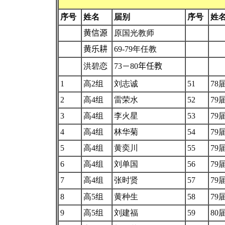
序号
姓名
届别
序号
姓
黄信源
原国光
教师
黄乐耕
69-79年任教
洪碧恋
73
－
80
年任教
1
高2组
刘志诚
51
78
2
高4组
雷荣水
52
79
3
高4组
李火星
53
79
4
高4组
林华菊
54
79
5
高4组
黄奕川
55
79
6
高4组
刘单国
56
79
7
高4组
张时贤
57
79
8
高5组
黄种生
58
79
9
高5组
刘建福
59
80