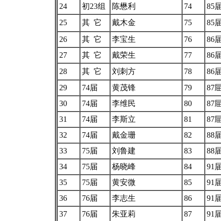
24
初23组
陈懋利
74
85
25
其 它
戴木金
75
85
26
其 它
李宝生
76
86
27
其 它
戴荣生
77
86
28
其 它
刘刺方
78
86
29
74届
黄茂锋
79
87
30
74届
李维民
80
87
31
74届
李斯立
81
87
32
74届
戴金珊
82
88
33
75届
刘鲁建
83
88
34
75届
杨晓峰
84
91
35
75届
黄安微
85
91
36
76届
李志生
86
91
37
76届
朱亚莉
87
91