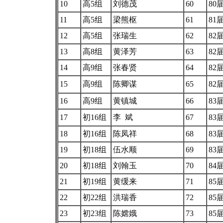
10
高5组
刘德茂
60
80
11
高5组
梁熊枢
61
81
12
高5组
张瑞生
62
82
13
高8组
黄泽芳
63
82
14
高9组
张春贤
64
82
15
高9组
陈卿谋
65
82
16
高9组
黄镇城
66
83
17
初16组
李 斌
67
83
18
初16组
陈凤祥
68
83
19
初18组
伍水顺
69
83
20
初18组
刘翰玉
70
84
21
初19组
黄缓来
71
85
22
初22组
洪瑞香
72
85
23
初23组
陈嫦娥
73
85