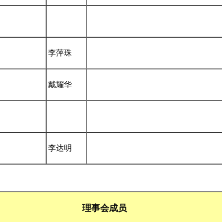
李萍珠
戴耀华
李达明
理事会成员