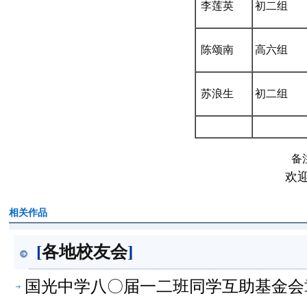
李莲英
初二组
陈颂南
高六组
苏浪生
初二组
备
欢
相关作品
[
各地校友会
]
国光中学八〇届一二班同学互助基金会