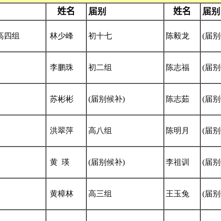
姓名
届别
姓名
届别
高四组
林少峰
初十七
陈毅龙
(届别
李鹏珠
初二组
陈志福
(届别
苏彬彬
(届别候补)
陈志茹
(届别
洪翠萍
高八组
陈明月
(届别
黄 瑛
(届别候补)
李祖训
(届别
黄樟林
高三组
王玉兔
(届别