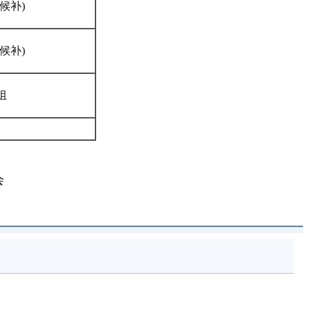
候补)
候补)
组
会