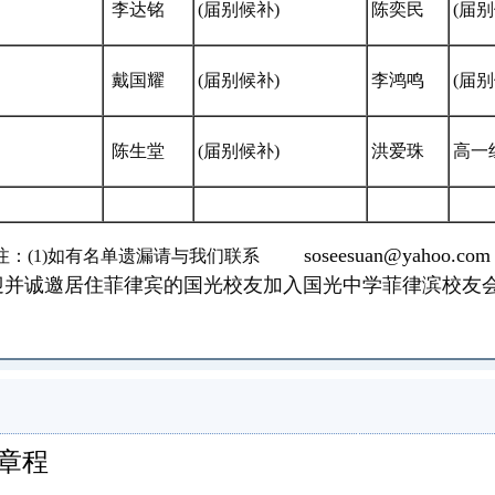
李达铭
(届别候补)
陈奕民
(届别
戴国耀
(届别候补)
李鸿鸣
(届别
陈生堂
(届别候补)
洪爱珠
高一
soseesuan@yahoo.com
注：(1)如有名单遗漏请与我们联系
迎并诚邀居住菲律宾的国光校友加入国光中学菲律滨校友
章程