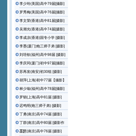
李少玲(美国)高中79届[攝影]
罗秀梅(美国)高中76届[攝影]
李文荣(香港)高中81届[摄影]
吴潮光(香港)高中74届[摄影]
李成凉(香港)国专小学 [摄影]
李墨(厦门)炮三师子弟 [摄影]
刘培钦(福州)高中98届 [摄影]
李庆同(厦门)初中97届[攝影]
苏再发(南安)初30组 [摄影]
胡萍(上海)初中77届【攝影】
林少瑜(福州)高中78届[攝影]
罗韧(上海)高中81届 [摄影]
迟鸣明(炮三师子弟) [摄影]
丁勇(南京)高中74届 [摄影]
丁群(南京)高中80届 [摄影作
品]
丁慧(南京)高中76届 [摄影]