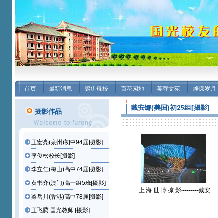
首页
最新消息
聚焦母校
百花园地
芙蓉文苑
峥嵘岁月
戴安娜(美国)初25组[攝影]
摄影作品
王宏亮(泉州)初中94届[摄影]
李俊松校长[摄影]
李立仁(梅山)高中74届[摄影]
黄书齐(澳门)高十组5班[摄影]
上 海 世 博 掠 影---------戴安
梁岳川(香港)高中78届[摄影]
娜(美国)初25组【摄影作
品】
王飞腾 国光教师 [摄影]