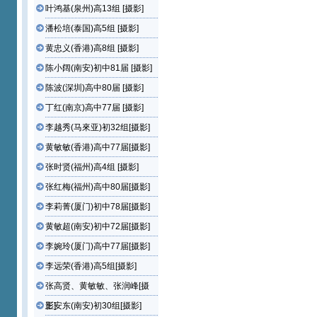
叶鸿基(泉州)高13组 [摄影]
潘松培(泰国)高5组 [摄影]
黄忠义(香港)高8组 [摄影]
陈小阔(南安)初中81届 [摄影]
陈波(深圳)高中80届 [摄影]
丁红(南京)高中77届 [摄影]
李越秀(马來亚)初32组[摄影]
黄敏敏(香港)高中77届[摄影]
张时贤(福州)高4组 [摄影]
张红梅(福州)高中80届[摄影]
李莉菁(厦门)初中78届[摄影]
黄敏超(南安)初中72届[摄影]
李婉玲(厦门)高中77届[摄影]
李远荣(香港)高5组[摄影]
张高贤、黄敏敏、张润峰[摄
影]
王安东(南安)初30组[摄影]