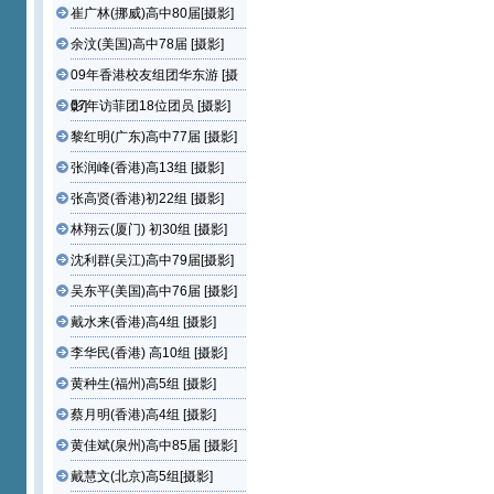
崔广林(挪威)高中80届[摄影]
余汶(美国)高中78届 [摄影]
09年香港校友组团华东游 [摄
影]
07年访菲团18位团员 [摄影]
黎红明(广东)高中77届 [摄影]
张润峰(香港)高13组 [摄影]
张高贤(香港)初22组 [摄影]
林翔云(厦门) 初30组 [摄影]
沈利群(吴江)高中79届[摄影]
吴东平(美国)高中76届 [摄影]
戴水来(香港)高4组 [摄影]
李华民(香港) 高10组 [摄影]
黄种生(福州)高5组 [摄影]
蔡月明(香港)高4组 [摄影]
黄佳斌(泉州)高中85届 [摄影]
戴慧文(北京)高5组[摄影]