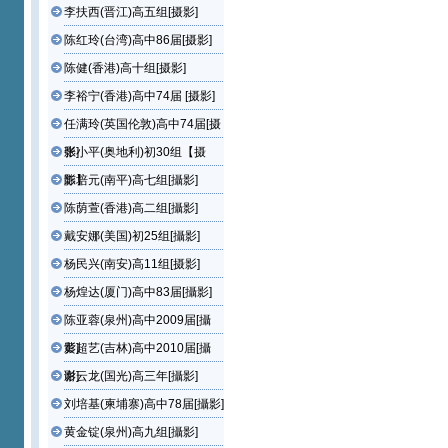
李扶西(晋江)高五组[摄影]
陈红玲(台湾)高中86届[摄影]
陈健(香港)高十组[摄影]
李裕宁(香港)高中74届 [摄影]
任满玲(英国伦敦)高中74届[摄
影]
张小平(奥地利)初30组【摄
影】
陈培元(南平)高七组[攝影]
陈荫萱(香港)高二组[攝影]
戴安娜(美国)初25组[攝影]
杨民兴(南安)高11组[摄影]
杨煌达(厦门)高中83届[攝影]
陈亚蓉(泉州)高中2009届[攝
影]
黄超艺(吉林)高中2010届[攝
影]
谢云龙(国光)高三年[攝影]
刘培基(柬埔寨)高中78届[攝影]
黄金锭(泉州)高九组[攝影]