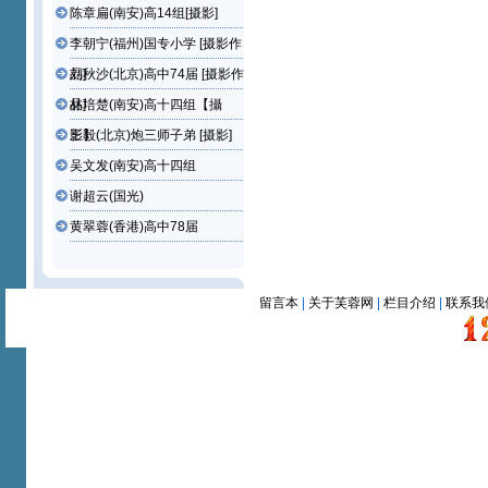
陈章扁(南安)高14组[摄影]
李朝宁(福州)国专小学 [摄影作
品]
刘秋沙(北京)高中74届 [摄影作
品]
林培楚(南安)高十四组【攝
影】
王毅(北京)炮三师子弟 [摄影]
吴文发(南安)高十四组
谢超云(国光)
黄翠蓉(香港)高中78届
留言本
|
关于芙蓉网
|
栏目介绍
|
联系我