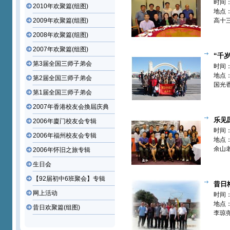
十三组【
时间：
2010年欢聚篇(组图)
地点
2009年欢聚篇(组图)
高十
欢聚
2008年欢聚篇(组图)
2007年欢聚篇(组图)
“千
第3届全国三师子弟会
(香港)初
时间：
地点
第2届全国三师子弟会
国光
第1届全国三师子弟会
团旅
2007年香港校友会換屆庆典
乐见
2006年廈门校友会专辑
时间：
2006年福州校友会专辑
地点
余山
2006年怀旧之旅专辑
区多
生日会
【92届初中6班聚会】专辑
昔日梅
网上活动
李琼尧(香
时间：
地点
昔日欢聚篇(组图)
李琼
友与