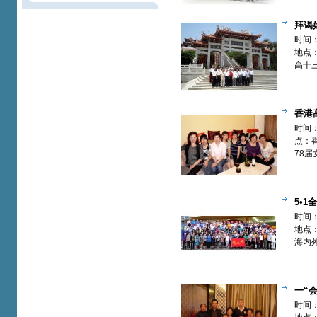
谊赛
拜谒
聚篇】
时间：
地点
高十
洲岛
香港
一堂【欢
时间：
点：
78
5•
动之欢聚
时间：
地点
海内
一“
时间：