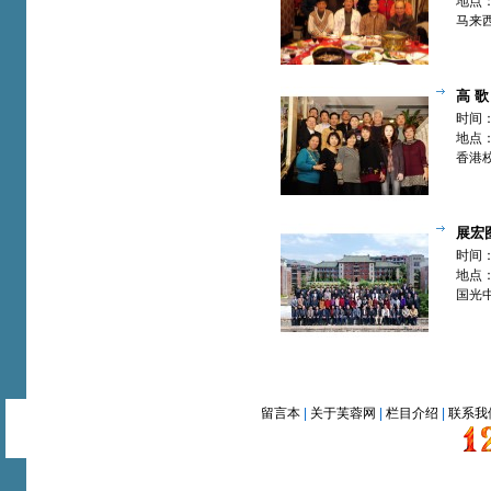
地点
马来
李连
高 歌
时间：
地点
香港
郭小
展宏
会师生庆
时间：
地点
国光
会
留言本
|
关于芙蓉网
|
栏目介绍
|
联系我