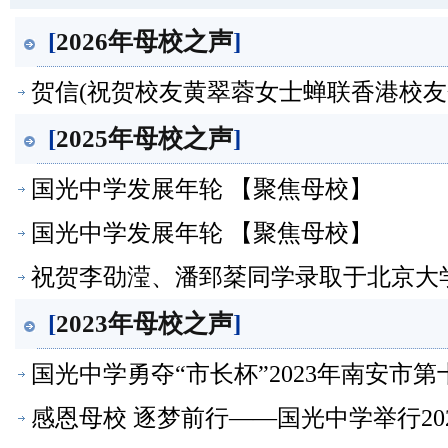
[
2026年母校之声
]
贺信(祝贺校友黄翠蓉女士蝉联香港校友会
[
2025年母校之声
]
国光中学发展年轮 【聚焦母校】
国光中学发展年轮 【聚焦母校】
祝贺李劭滢、潘郅棻同学录取于北京大学--
【聚焦母校】
[
2023年母校之声
]
国光中学勇夺“市长杯”2023年南安
母校】
感恩母校 逐梦前行——国光中学举行2