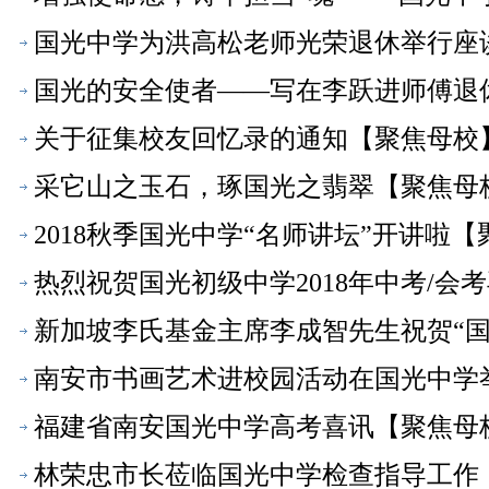
活动动员大会【母校之声】
国光中学为洪高松老师光荣退休举行座
国光的安全使者——写在李跃进师傅退
关于征集校友回忆录的通知【聚焦母校
采它山之玉石，琢国光之翡翠【聚焦母
2018秋季国光中学“名师讲坛”开讲啦
热烈祝贺国光初级中学2018年中考/会
新加坡李氏基金主席李成智先生祝贺“国
南安市书画艺术进校园活动在国光中学
福建省南安国光中学高考喜讯【聚焦母
林荣忠市长莅临国光中学检查指导工作