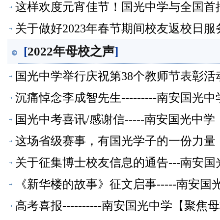
焦母校】
这样欢度元宵佳节！国光中学与全国首
关于做好2023年春节期间校友返校日
[
2022年母校之声
]
国光中学举行庆祝第38个教师节表彰活
沉痛悼念李成智先生---------南安国
国光中考喜讯/感谢信-----南安国光中
这场省级赛事，有国光学子的一份力量
关于征集博士校友信息的通告---南安
《新华楼的故事》征文启事-----南安
高考喜报----------南安国光中学【聚焦