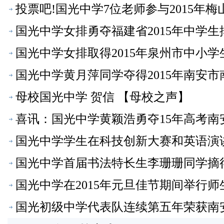
投票吧!国光中学7位老师参与2015年
国光中学女排勇夺福建省2015年中学
国光中学女排取得2015年泉州市中小
国光中学黄月萍同学夺得2015年南安
母校国光中学 贺信 【母校之声】
喜讯：国光中学黄颖浩勇夺15年高考南
国光中学学生在科技创新大赛和英语演
国光中学首届书法特长生李珊珊同学摘得
冠【母校之声】
国光中学在2015年元旦佳节期间举行
国光初级中学代表队连续第五年荣获南