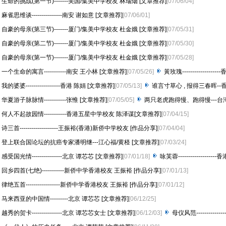
生命的挑战(第一节)-------美国/集美中学校友 林瑞烟 [文章推荐]
[07/06/04]
麻雀思维谈---------------南安 谢如意 [文章推荐]
[07/06/01]
自豪的母亲(第三节)-------厦门/集美中学校友 杜金娥 [文章推荐]
[07/05/31]
自豪的母亲(第二节)-------厦门/集美中学校友 杜金娥 [文章推荐]
[07/05/30]
自豪的母亲(第一节)-------厦门/集美中学校友 杜金娥 [文章推荐]
[07/05/28]
一个生命的寓言-----------南安 王小林 [文章推荐]
[07/05/26]
黃玫瑰----------------
我的婆婆-----------------香港 陈娟 [文章推荐]
[07/05/13]
谁言寸草心 , 报得三春晖--香
华夏游子脉脉情-----------张惟 [文章推荐]
[07/05/05]
两只老虎跑得慢、跑得慢---台湾
何人不起故园情-----------香港五星中学校友 陈泽谋[文章推荐]
[07/04/15]
诗三首-------------------王振裕(香港)新侨中学校友 [作品分享]
[07/04/04]
登上联合国论坛的抗癌专家潘明继---江心福/黄柽 [文章推荐]
[07/03/24]
感受国光情---------------北京 谭芯芯 [文章推荐]
[07/01/18]
咏芙蓉-----------------
回乡四首(七绝)-----------新侨中学香港校友 王振裕 [作品分享]
[07/01/13]
律绝五首-----------------新侨中学香港校友 王振裕 [作品分享]
[07/01/12]
马来西亚的中国情---------北京 谭芯芯 [文章推荐]
[06/12/25]
越秀的贺卡---------------北京 谭芯芯女士 [文章推荐]
[06/12/03]
母仪风范-----------