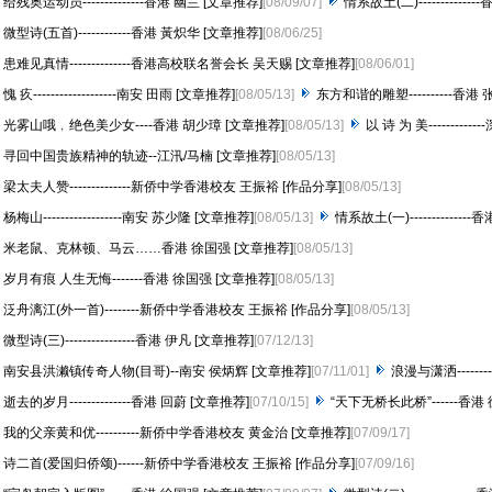
给残奥运动员--------------香港 幽兰 [文章推荐]
[08/09/07]
情系故土(二)------------
微型诗(五首)------------香港 黃炽华 [文章推荐]
[08/06/25]
患难见真情--------------香港高校联名誉会长 吴天赐 [文章推荐]
[08/06/01]
愧 疚-------------------南安 田雨 [文章推荐]
[08/05/13]
东方和谐的雕塑----------香港
光雾山哦﹐绝色美少女----香港 胡少璋 [文章推荐]
[08/05/13]
以 诗 为 美---------
寻回中国贵族精神的轨迹--江汛/马楠 [文章推荐]
[08/05/13]
梁太夫人赞--------------新侨中学香港校友 王振裕 [作品分享]
[08/05/13]
杨梅山------------------南安 苏少隆 [文章推荐]
[08/05/13]
情系故土(一)-------------
米老鼠、克林顿、马云……香港 徐国强 [文章推荐]
[08/05/13]
岁月有痕 人生无悔-------香港 徐国强 [文章推荐]
[08/05/13]
泛舟漓江(外一首)--------新侨中学香港校友 王振裕 [作品分享]
[08/05/13]
微型诗(三)----------------香港 伊凡 [文章推荐]
[07/12/13]
南安县洪濑镇传奇人物(目哥)--南安 侯炳辉 [文章推荐]
[07/11/01]
浪漫与潇洒-------
逝去的岁月--------------香港 回蔚 [文章推荐]
[07/10/15]
“天下无桥长此桥”------香港
我的父亲黄和优----------新侨中学香港校友 黄金治 [文章推荐]
[07/09/17]
诗二首(爱国归侨颂)------新侨中学香港校友 王振裕 [作品分享]
[07/09/16]