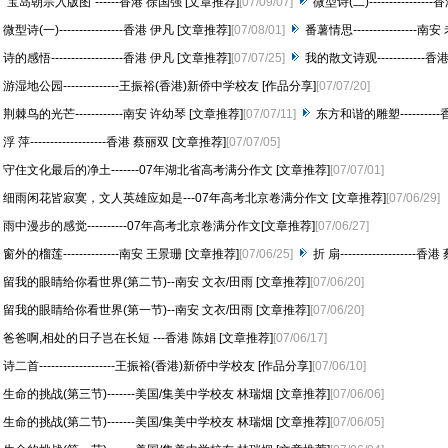
“宝岛朝宗入版图”------香港 徐国强 [文章推荐]
[07/09/07]
微型诗(二)-------------
微型诗(一)----------------香港 伊凡 [文章推荐]
[07/08/01]
番薯情思----------------
诗的感悟------------------香港 伊凡 [文章推荐]
[07/07/25]
我的散文诗观------------
游湿地公园--------------王振裕(香港)新侨中学校友 [作品分享]
[07/07/20]
荆棘鸟的光芒------------南安 许幼琴 [文章推荐]
[07/07/11]
东方和谐的雕塑---------
浮 萍-------------------香港 蔡丽双 [文章推荐]
[07/07/05]
守住文化最后的净土-------07年湖北省高考满分作文 [文章推荐]
[07/07/01]
细雨闲花皆寂寞，文人英雄应如是---07年高考北京卷满分作文 [文章推荐]
[07/06/29]
雨中漫步的感觉----------07年高考北京卷满分作文[文章推荐]
[07/06/27]
窗外的榴莲--------------南安 王景珊 [文章推荐]
[07/06/25]
折 扇------------------
留我的眼睛给你看世界(第二节)--南安 文衣/田雨 [文章推荐]
[07/06/20]
留我的眼睛给你看世界(第一节)--南安 文衣/田雨 [文章推荐]
[07/06/20]
爸爸啊,相处的日子岂在长短 ---香港 陈娟 [文章推荐]
[07/06/17]
诗二首-------------------王振裕(香港)新侨中学校友 [作品分享]
[07/06/10]
生命的挑战(第三节)-------美国/集美中学校友 林瑞烟 [文章推荐]
[07/06/06]
生命的挑战(第二节)-------美国/集美中学校友 林瑞烟 [文章推荐]
[07/06/05]