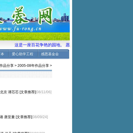
这是一座百花争艳的园地。 愿校友们共同来耕耘培土、施肥浇
言本
爱心助学工程
感恩基金会
作品分享
>
2005-08年作品分享
>
---北京 谭芯芯 [文章推荐]
[08/11/06]
--香港 唐至量 [文章推荐]
[08/09/24]