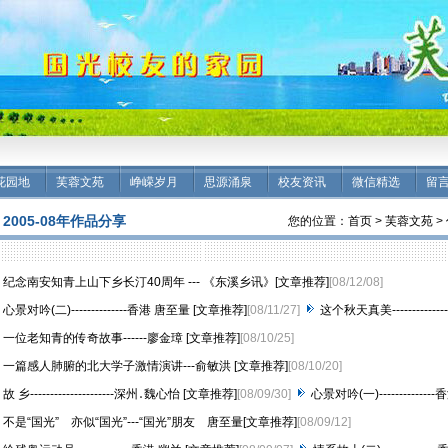
花园地
芙蓉文苑
峥嵘岁月
思源涌泉
校友资讯
微信精选
留
2005-08年作品分享
您的位置：
首页
>
芙蓉文苑
>
纪念南安知青上山下乡长汀40周年 --- 《东溪乡讯》[文章推荐]
[08/12/08]
心景对吟(二)--------------香港 唐至量 [文章推荐]
[08/11/27]
这个秋天真美-----------
一位老知青的传奇故事------廖金璋 [文章推荐]
[08/10/25]
一篇感人肺腑的北大学子激情演讲---俞敏洪 [文章推荐]
[08/10/20]
故 乡---------------------深州․魏心怡 [文章推荐]
[08/09/30]
心景对吟(一)------------
不是“国光” 亦似“国光”---“国光”朋友 唐至量[文章推荐]
[08/09/12]