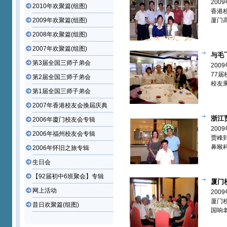
中75届
200
2010年欢聚篇(组图)
香港
2009年欢聚篇(组图)
厦门
2008年欢聚篇(组图)
2007年欢聚篇(组图)
与毛
第3届全国三师子弟会
利亚港 
200
77
第2届全国三师子弟会
校友
第1届全国三师子弟会
2007年香港校友会換屆庆典
浙江
2006年廈门校友会专辑
欢聚 【
200
2006年福州校友会专辑
贾峰
鼻喉
2006年怀旧之旅专辑
师校
生日会
【92届初中6班聚会】专辑
厦门
网上活动
会筹备组
200
篇】
厦门
昔日欢聚篇(组图)
国响