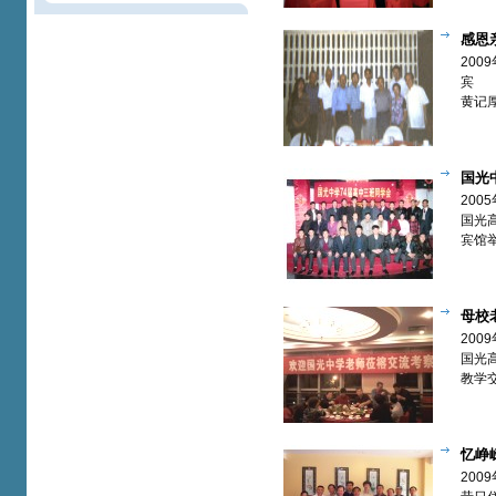
感恩
律宾校友
200
宾
黄记
欢聚
国光
首次同学
200
国光
宾馆
母校
校友欢聚
200
国光
教学
忆峥
【欢聚篇
200