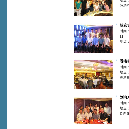
地点
吳浩
堂。
校友
篇】
时间：
日
地点
张建
香港
全体理事
时间：
地点
香港
次全
们欢
刘向
与香港校
时间：
篇】
地点
刘向
校友