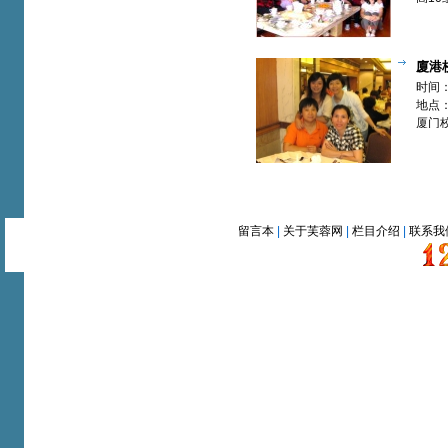
学欢
廈港
频]【欢
时间：
地点
厦门
留言本
|
关于芙蓉网
|
栏目介绍
|
联系我