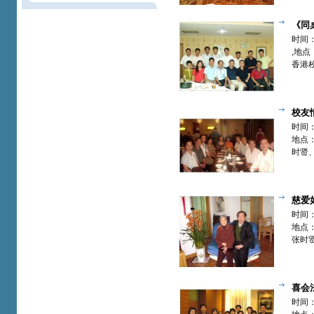
《同桌的
惠兰(南安
时间：
,地点
香港
欢聚
校友
更留香--
时间：
【欢聚篇
地点
时贤
校友
慈爱如
时贤(福
时间：
地点
张时
喜会
沛【欢聚
时间：