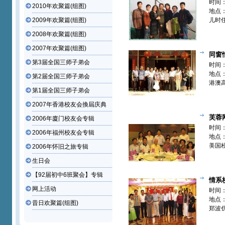
丁红(南京
时间：
2010年欢聚篇(组图)
地点
2009年欢聚篇(组图)
儿时
校友
2008年欢聚篇(组图)
2007年欢聚篇(组图)
同窗情谊
第3届全国三师子弟会
10组5
时间：
地点
第2届全国三师子弟会
港澳
第1届全国三师子弟会
州、
聚”活
2007年香港校友会換屆庆典
芙蓉
2006年廈门校友会专辑
家--吴东
时间：
2006年福州校友会专辑
聚篇】
地点
美国
2006年怀旧之旅专辑
游途
生日会
【92届初中6班聚会】专辑
情系
网上活动
港--郑波
时间：
篇】
地点
昔日欢聚篇(组图)
郑波