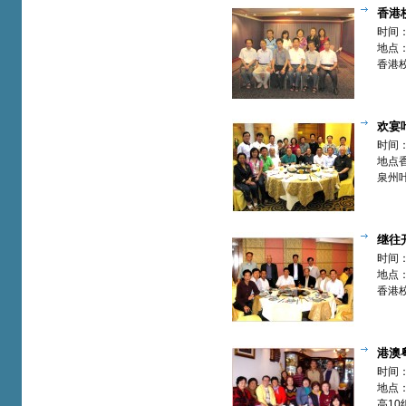
香港
篇】
时间：
地点
香港
欢宴
校友【欢
时间：
地点
泉州
鸿基
聚。
继往
篇】
时间：
地点
香港
会”。
港澳
篇】
时间：
地点
高10