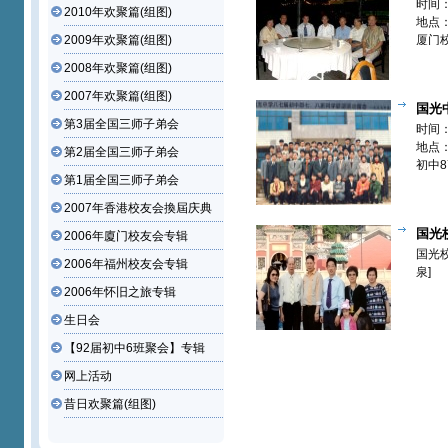
时间：
2010年欢聚篇(组图)
地点
2009年欢聚篇(组图)
厦门
与泰
2008年欢聚篇(组图)
2007年欢聚篇(组图)
国光
第3届全国三师子弟会
八班同学
时间：
地点
第2届全国三师子弟会
初中8
第1届全国三师子弟会
动
2007年香港校友会換屆庆典
国光
2006年廈门校友会专辑
频）【欢
国光校
2006年福州校友会专辑
泉]
2006年怀旧之旅专辑
生日会
【92届初中6班聚会】专辑
网上活动
昔日欢聚篇(组图)