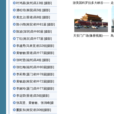
游美国科罗拉多大峡谷------
走
叶鸿基(泉州)高13组 [摄影]
黄敏敏(香港)高中77届【攝
黄
潘松培(泰国)高5组 [摄影]
影作品】
黄忠义(香港)高8组 [摄影]
陈小阔(南安)初中81届 [摄影]
陈波(深圳)高中80届 [摄影]
天安门广场(像册视频)------
鳥
丁红(南京)高中77届 [摄影]
黄敏敏(香港)高中77届【摄
园
影作品】
李越秀(马來亚)初32组[摄影]
黄敏敏(香港)高中77届[摄影]
张时贤(福州)高4组 [摄影]
张红梅(福州)高中80届[摄影]
李莉菁(厦门)初中78届[摄影]
黄敏超(南安)初中72届[摄影]
李婉玲(厦门)高中77届[摄影]
李远荣(香港)高5组[摄影]
张高贤、黄敏敏、张润峰[摄
影]
王安东(南安)初30组[摄影]