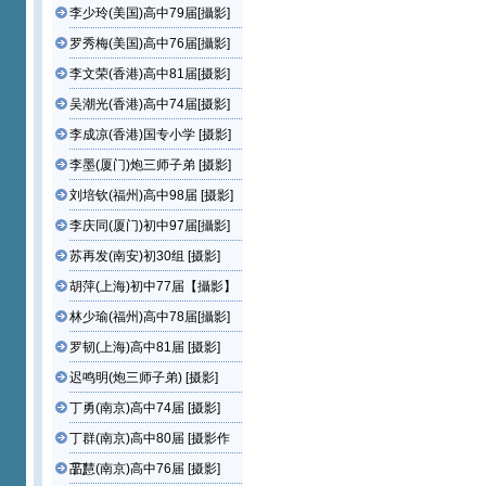
李少玲(美国)高中79届[攝影]
罗秀梅(美国)高中76届[攝影]
李文荣(香港)高中81届[摄影]
吴潮光(香港)高中74届[摄影]
李成凉(香港)国专小学 [摄影]
李墨(厦门)炮三师子弟 [摄影]
刘培钦(福州)高中98届 [摄影]
李庆同(厦门)初中97届[攝影]
苏再发(南安)初30组 [摄影]
胡萍(上海)初中77届【攝影】
林少瑜(福州)高中78届[攝影]
罗韧(上海)高中81届 [摄影]
迟鸣明(炮三师子弟) [摄影]
丁勇(南京)高中74届 [摄影]
丁群(南京)高中80届 [摄影作
品]
丁慧(南京)高中76届 [摄影]