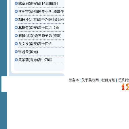
陈章扁(南安)高14组[摄影]
李朝宁(福州)国专小学 [摄影作
品]
刘秋沙(北京)高中74届 [摄影作
品]
林培楚(南安)高十四组【攝
影】
王毅(北京)炮三师子弟 [摄影]
吴文发(南安)高十四组
谢超云(国光)
黄翠蓉(香港)高中78届
留言本
|
关于芙蓉网
|
栏目介绍
|
联系我