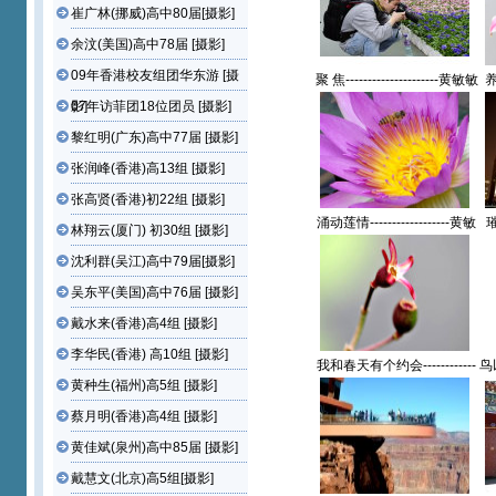
崔广林(挪威)高中80届[摄影]
余汶(美国)高中78届 [摄影]
09年香港校友组团华东游 [摄
聚 焦---------------------黄敏敏
养
(香港)高中77届【摄影作
敏
影]
07年访菲团18位团员 [摄影]
品】
黎红明(广东)高中77届 [摄影]
张润峰(香港)高13组 [摄影]
张高贤(香港)初22组 [摄影]
涌动莲情------------------黄敏
林翔云(厦门) 初30组 [摄影]
敏(香港)高中77届【摄影作
频
品】
沈利群(吴江)高中79届[摄影]
吴东平(美国)高中76届 [摄影]
戴水来(香港)高4组 [摄影]
李华民(香港) 高10组 [摄影]
我和春天有个约会------------
鸟
黄敏敏(香港)高中77屆【攝
敏
黄种生(福州)高5组 [摄影]
影作品】
蔡月明(香港)高4组 [摄影]
黄佳斌(泉州)高中85届 [摄影]
戴慧文(北京)高5组[摄影]