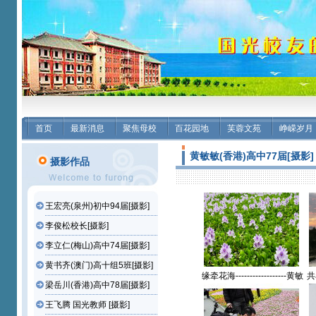
首页
最新消息
聚焦母校
百花园地
芙蓉文苑
峥嵘岁月
黄敏敏(香港)高中77届[摄影]
摄影作品
王宏亮(泉州)初中94届[摄影]
李俊松校长[摄影]
李立仁(梅山)高中74届[摄影]
黄书齐(澳门)高十组5班[摄影]
缘牵花海------------------黄敏
共
梁岳川(香港)高中78届[摄影]
敏(香港)高中77届【摄影作
敏
品】
王飞腾 国光教师 [摄影]