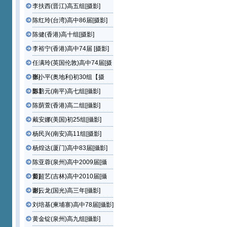
李扶西(晋江)高五组[摄影]
陈红玲(台湾)高中86届[摄影]
陈健(香港)高十组[摄影]
李裕宁(香港)高中74届 [摄影]
任满玲(英国伦敦)高中74届[摄
影]
张小平(奥地利)初30组【摄
影】
陈培元(南平)高七组[攝影]
陈荫萱(香港)高二组[攝影]
戴安娜(美国)初25组[攝影]
杨民兴(南安)高11组[摄影]
杨煌达(厦门)高中83届[攝影]
陈亚蓉(泉州)高中2009届[攝
影]
黄超艺(吉林)高中2010届[攝
影]
谢云龙(国光)高三年[攝影]
刘培基(柬埔寨)高中78届[攝影]
黄金锭(泉州)高九组[攝影]