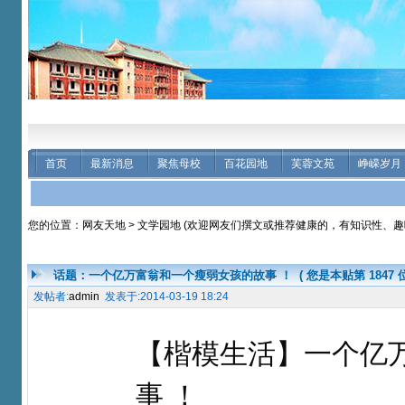
首页
最新消息
聚焦母校
百花园地
芙蓉文苑
峥嵘岁月
您的位置：
网友天地
>
文学园地 (欢迎网友们撰文或推荐健康的，有知识性、
话题：一个亿万富翁和一个瘦弱女孩的故事 ！
( 您是本贴第
1847
发帖者:
admin
发表于:2014-03-19 18:24
【楷模生活】一个亿
事 ！