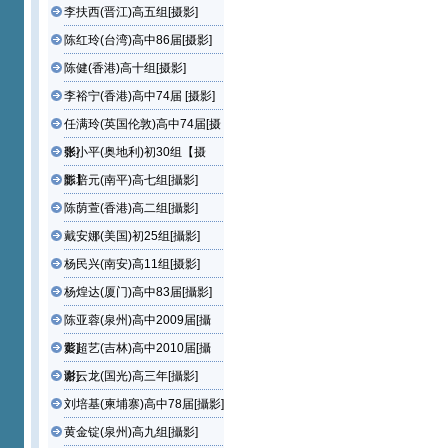
李扶西(晋江)高五组[摄影]
陈红玲(台湾)高中86届[摄影]
陈健(香港)高十组[摄影]
李裕宁(香港)高中74届 [摄影]
任满玲(英国伦敦)高中74届[摄
影]
张小平(奥地利)初30组【摄
影】
陈培元(南平)高七组[攝影]
陈荫萱(香港)高二组[攝影]
戴安娜(美国)初25组[攝影]
杨民兴(南安)高11组[摄影]
杨煌达(厦门)高中83届[攝影]
陈亚蓉(泉州)高中2009届[攝
影]
黄超艺(吉林)高中2010届[攝
影]
谢云龙(国光)高三年[攝影]
刘培基(柬埔寨)高中78届[攝影]
黄金锭(泉州)高九组[攝影]