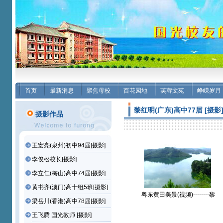
首页
最新消息
聚焦母校
百花园地
芙蓉文苑
峥嵘岁月
黎红明(广东)高中77届 [摄影
摄影作品
王宏亮(泉州)初中94届[摄影]
李俊松校长[摄影]
李立仁(梅山)高中74届[摄影]
黄书齐(澳门)高十组5班[摄影]
粤东黄田美景(视频)--------黎
梁岳川(香港)高中78届[摄影]
红明(广东)高中77届【摄影
作品】
王飞腾 国光教师 [摄影]