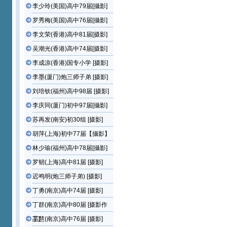
李少玲(美国)高中79届[攝影]
罗秀梅(美国)高中76届[攝影]
李文荣(香港)高中81届[摄影]
吴潮光(香港)高中74届[摄影]
李成凉(香港)国专小学 [摄影]
李墨(厦门)炮三师子弟 [摄影]
刘培钦(福州)高中98届 [摄影]
李庆同(厦门)初中97届[攝影]
苏再发(南安)初30组 [摄影]
胡萍(上海)初中77届【攝影】
林少瑜(福州)高中78届[攝影]
罗韧(上海)高中81届 [摄影]
迟鸣明(炮三师子弟) [摄影]
丁勇(南京)高中74届 [摄影]
丁群(南京)高中80届 [摄影作
品]
丁慧(南京)高中76届 [摄影]