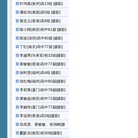
叶鸿基(泉州)高13组 [摄影]
潘松培(泰国)高5组 [摄影]
黄忠义(香港)高8组 [摄影]
陈小阔(南安)初中81届 [摄影]
陈波(深圳)高中80届 [摄影]
丁红(南京)高中77届 [摄影]
李越秀(马來亚)初32组[摄影]
黄敏敏(香港)高中77届[摄影]
张时贤(福州)高4组 [摄影]
张红梅(福州)高中80届[摄影]
李莉菁(厦门)初中78届[摄影]
黄敏超(南安)初中72届[摄影]
李婉玲(厦门)高中77届[摄影]
李远荣(香港)高5组[摄影]
张高贤、黄敏敏、张润峰[摄
影]
王安东(南安)初30组[摄影]