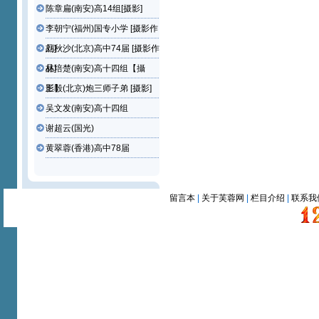
陈章扁(南安)高14组[摄影]
李朝宁(福州)国专小学 [摄影作
品]
刘秋沙(北京)高中74届 [摄影作
品]
林培楚(南安)高十四组【攝
影】
王毅(北京)炮三师子弟 [摄影]
吴文发(南安)高十四组
谢超云(国光)
黄翠蓉(香港)高中78届
留言本
|
关于芙蓉网
|
栏目介绍
|
联系我