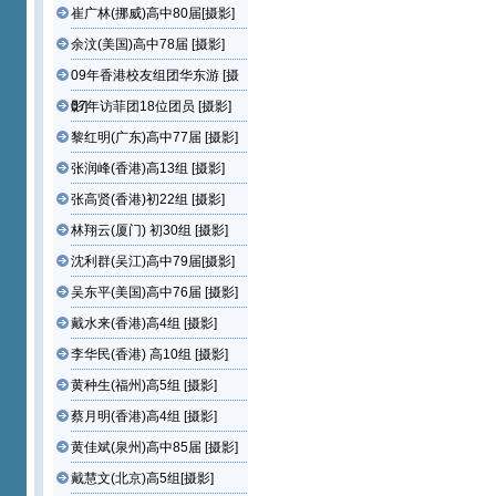
崔广林(挪威)高中80届[摄影]
余汶(美国)高中78届 [摄影]
09年香港校友组团华东游 [摄
影]
07年访菲团18位团员 [摄影]
黎红明(广东)高中77届 [摄影]
张润峰(香港)高13组 [摄影]
张高贤(香港)初22组 [摄影]
林翔云(厦门) 初30组 [摄影]
沈利群(吴江)高中79届[摄影]
吴东平(美国)高中76届 [摄影]
戴水来(香港)高4组 [摄影]
李华民(香港) 高10组 [摄影]
黄种生(福州)高5组 [摄影]
蔡月明(香港)高4组 [摄影]
黄佳斌(泉州)高中85届 [摄影]
戴慧文(北京)高5组[摄影]