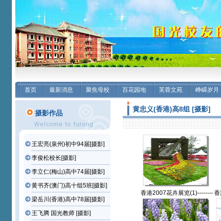
首页
最新消息
聚焦母校
百花园地
芙蓉文苑
峥嵘岁月
黄忠义(香港)高8组 [摄影]
摄影作品
王宏亮(泉州)初中94届[摄影]
李俊松校长[摄影]
李立仁(梅山)高中74届[摄影]
黄书齐(澳门)高十组5班[摄影]
香港2007花卉展览(1)--------
香港
梁岳川(香港)高中78届[摄影]
--黃忠义(香港)高8组【摄影
-
作品】
王飞腾 国光教师 [摄影]