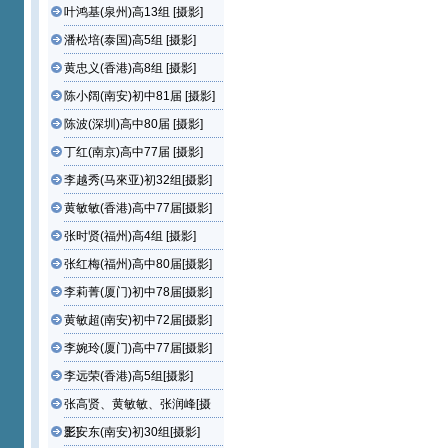
叶鸿基(泉州)高13组 [摄影]
潘松培(泰国)高5组 [摄影]
黄忠义(香港)高8组 [摄影]
陈小阔(南安)初中81届 [摄影]
陈波(深圳)高中80届 [摄影]
丁红(南京)高中77届 [摄影]
李越秀(马來亚)初32组[摄影]
黄敏敏(香港)高中77届[摄影]
张时贤(福州)高4组 [摄影]
张红梅(福州)高中80届[摄影]
李莉菁(厦门)初中78届[摄影]
黄敏超(南安)初中72届[摄影]
李婉玲(厦门)高中77届[摄影]
李远荣(香港)高5组[摄影]
张高贤、黄敏敏、张润峰[摄
影]
王安东(南安)初30组[摄影]