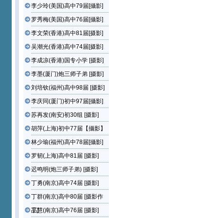
李少玲(美国)高中79届[攝影]
罗秀梅(美国)高中76届[攝影]
李文荣(香港)高中81届[摄影]
吴潮光(香港)高中74届[摄影]
李成凉(香港)国专小学 [摄影]
李墨(厦门)炮三师子弟 [摄影]
刘培钦(福州)高中98届 [摄影]
李庆同(厦门)初中97届[攝影]
苏再发(南安)初30组 [摄影]
胡萍(上海)初中77届【攝影】
林少瑜(福州)高中78届[攝影]
罗韧(上海)高中81届 [摄影]
迟鸣明(炮三师子弟) [摄影]
丁勇(南京)高中74届 [摄影]
丁群(南京)高中80届 [摄影作
品]
丁慧(南京)高中76届 [摄影]