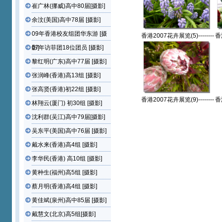
崔广林(挪威)高中80届[摄影]
余汶(美国)高中78届 [摄影]
09年香港校友组团华东游 [摄
香港2007花卉展览(5)--------
香港
--黃忠义(香港)高8组【摄影
-
影]
07年访菲团18位团员 [摄影]
作品】
黎红明(广东)高中77届 [摄影]
张润峰(香港)高13组 [摄影]
张高贤(香港)初22组 [摄影]
香港2007花卉展览(9)--------
香
林翔云(厦门) 初30组 [摄影]
--黃忠义(香港)高8组【摄影
-
作品】
沈利群(吴江)高中79届[摄影]
吴东平(美国)高中76届 [摄影]
戴水来(香港)高4组 [摄影]
李华民(香港) 高10组 [摄影]
黄种生(福州)高5组 [摄影]
蔡月明(香港)高4组 [摄影]
黄佳斌(泉州)高中85届 [摄影]
戴慧文(北京)高5组[摄影]