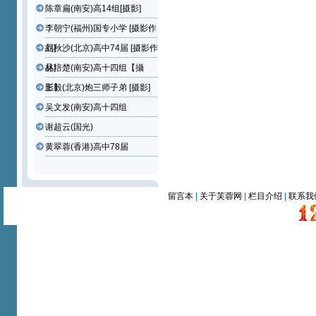
陈章扁(南安)高14组[摄影]
李朝宁(福州)国专小学 [摄影作
品]
刘秋沙(北京)高中74届 [摄影作
品]
林培楚(南安)高十四组【攝
影】
王毅(北京)炮三师子弟 [摄影]
吴文发(南安)高十四组
谢超云(国光)
黄翠蓉(香港)高中78届
留言本
|
关于芙蓉网
|
栏目介绍
|
联系我