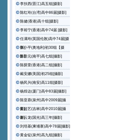
李扶西(晋江)高五组[摄影]
陈红玲(台湾)高中86届[摄影]
陈健(香港)高十组[摄影]
李裕宁(香港)高中74届 [摄影]
任满玲(英国伦敦)高中74届[摄
影]
张小平(奥地利)初30组【摄
影】
陈培元(南平)高七组[攝影]
陈荫萱(香港)高二组[攝影]
戴安娜(美国)初25组[攝影]
杨民兴(南安)高11组[摄影]
杨煌达(厦门)高中83届[攝影]
陈亚蓉(泉州)高中2009届[攝
影]
黄超艺(吉林)高中2010届[攝
影]
谢云龙(国光)高三年[攝影]
刘培基(柬埔寨)高中78届[攝影]
黄金锭(泉州)高九组[攝影]