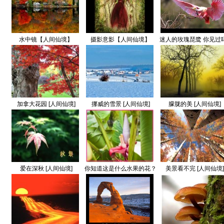
水中镜【人间仙境】
摄影意影【人间仙境】
迷人的玫瑰琵鹭 你见过
加拿大花园 [人间仙境]
挪威的雪景 [人间仙境]
朦胧的美 [人间仙境]
爱在深秋 [人间仙境]
你知道这是什么水果的花？
美景看不完 [人间仙境
[人间仙境]