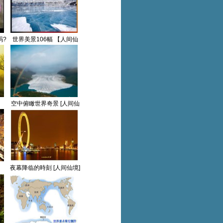
吗?
世界美景106幅 【人间仙
境】
空中俯瞰世界奇景 [人间仙
境]
]
夜幕降临的時刻 [人间仙境]