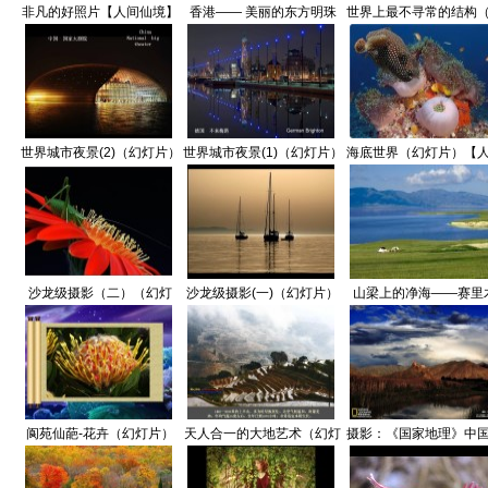
非凡的好照片【人间仙境】
香港—— 美丽的东方明珠
世界上最不寻常的结构
天际100观景台!【人间仙
册视频）【人间仙境
境】
世界城市夜景(2)（幻灯片）
世界城市夜景(1)（幻灯片）
海底世界（幻灯片）【
【人间仙境】
【人间仙境】
仙境】
沙龙级摄影（二）（幻灯
沙龙级摄影(一)（幻灯片）
山梁上的净海——赛里
片）【人间仙境】
【人间仙境】
（幻灯片）【人间仙境
阆苑仙葩-花卉（幻灯片）
天人合一的大地艺术（幻灯
摄影：《国家地理》中
【人间仙境】
片）【人间仙境】
区（幻灯片）【人间仙