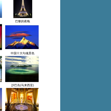
巴黎的夜晚
中国十大勾魂景色
沙巴岛(马来西亚)