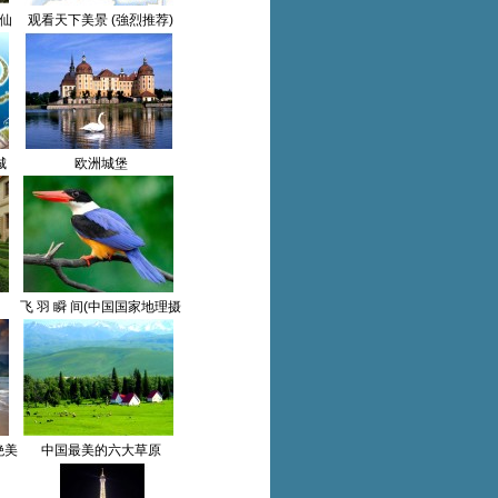
间仙
观看天下美景 (強烈推荐)
[人间仙境]
城
欧洲城堡
飞 羽 瞬 间(中国国家地理摄
影大赛作品选)
绝美
中国最美的六大草原