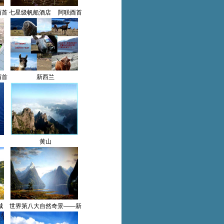
酉首
七星级帆船酒店__阿联酉首
都杜拜(二)
酉首
新西兰
黄山
城
世界第八大自然奇景――新
西兰美福湾(二)