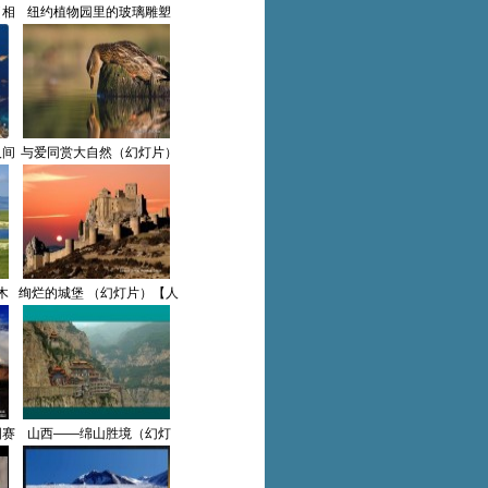
（相
纽约植物园里的玻璃雕塑
】
（幻灯片）【人间仙境】
人间
与爱同赏大自然（幻灯片）
【人间仙境】
木
绚烂的城堡 （幻灯片）【人
】
间仙境】
国赛
山西——绵山胜境（幻灯
境】
片）【人间仙境】