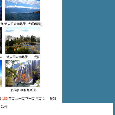
江守
迷人的云南风景--大理(洱海)
林
迷人的云南风景——元阳
如诗如画的九寨沟
数:
185
首页 上一页
下一页
尾页
转到
451号