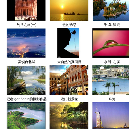
约旦之旅(一)
色的诱惑
千 岛 群 岛
雾锁台北城
大自然的真面目
水 珠 之 美
记者Igor Zenin的摄影作品
澳门新景象
珠海