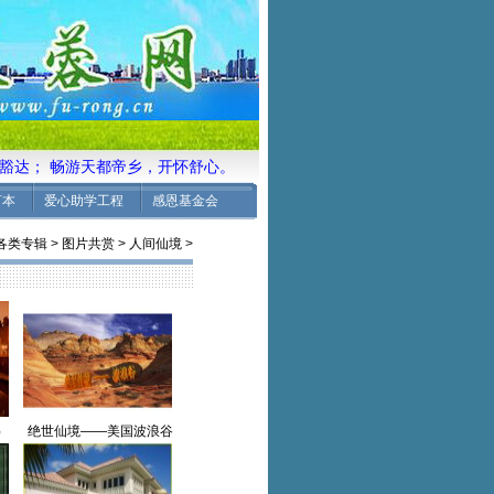
达； 畅游天都帝乡，开怀舒心。 感悟人生真谛，宽容豁达； 畅
言本
爱心助学工程
感恩基金会
各类专辑
>
图片共赏
>
人间仙境
>
）
绝世仙境——美国波浪谷
（幻灯片）【图文共赏】