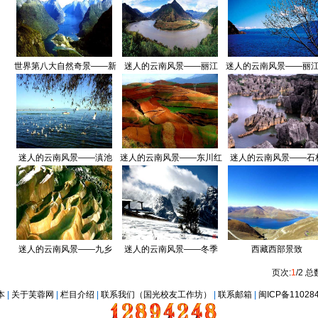
世界第八大自然奇景——新
迷人的云南风景——丽江
迷人的云南风景——丽
西兰美福湾(一)
蒗沪沽湖(二)
迷人的云南风景——滇池
迷人的云南风景——东川红
迷人的云南风景——石
土地
迷人的云南风景——九乡
迷人的云南风景——冬季
西藏西部景致
页次:
1
/2 总
本
|
关于芙蓉网
|
栏目介绍
|
联系我们（国光校友工作坊）
|
联系邮箱
|
闽ICP备11028