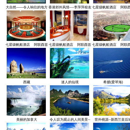
大自然――令人响往的地方
香港郊外风情----李萍萍校友
七星级帆船酒店__阿联
(香港)
提供
都杜拜(一)
七星级帆船酒店__阿联酉首
七星级帆船酒店__阿联酉首
七星级帆船酒店__阿联
都杜拜(三)
都杜拜(四)
都杜拜(五)
西藏
迷人的仙境
希腊(爱琴海)
美丽的加拿大
令人叹为观止的人间美景--
世外桃源--新西兰皇后
广西