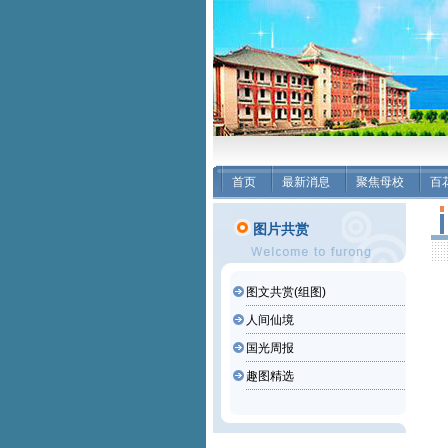
首页
最新消息
聚焦母校
百
图片共赏
图文共赏(组图)
人间仙境
国光周报
趣图精选