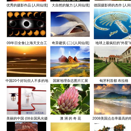
优秀的摄影作品 [人间仙境]
大自然的魅力 [人间仙境]
德国摄影师的杰作 [人
境]
09年日全食(上海天文台工
奇异建筑 (二) [人间仙境]
地球上最疯狂的“外星”
作情况报告) [人间仙境]
市：迪拜(杜拜)
中国20个好玩但人不多的地
国家地理杂志图片汇展
匈牙利首都 布拉格
方
美丽的中国 (08全国风光摄
澳 洲 的 奇 花
2008美国点击率最高的
影艺术大展获奖作品)
图片