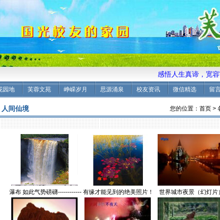
感悟人生真谛，宽容豁
花园地
芙蓉文苑
峥嵘岁月
思源涌泉
校友资讯
微信精选
留
人间仙境
您的位置：
首页
>
瀑布 如此气势磅礴------------
有缘才能见到的绝美照片！
世界城市夜景（幻灯片
----------【人间仙境】
【人间仙境】
【人间仙境】