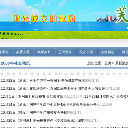
花园地
芙蓉文苑
峥嵘岁月
思源涌泉
校友资讯
微信精选
留
2005年校友动态
您的位置：
首页
>
最新消
12月22日【通讯】三十年弹指一挥间 往事仿佛就在昨天
[06/11/19]
12月22日【通讯】在欢庆高中七五届四班毕业三十周年聚会上的致辞
[06/11/19]
12月 1日【本网讯】辉煌校友 香江聚友情
[06/11/19]
11月30日【本网讯】香港
11月14日【通讯】国光中学高中七五届4班同学聚会筹备会公告
[06/11/19]
10月25日【转发】国光中学广州校友会来稿
[06/11/19]
11月20日【本网讯】国光校友担任《高校联会讯》编委
[06/11/19]