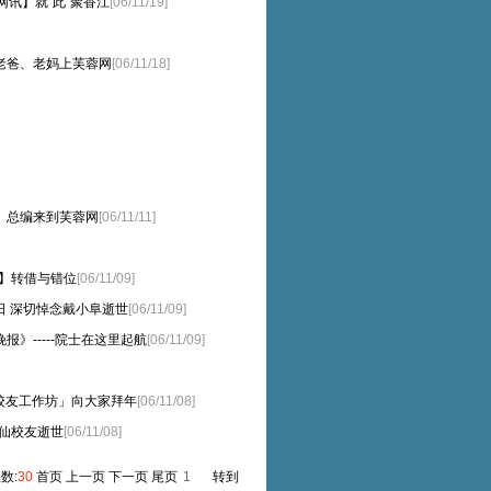
网讯】就“此”聚香江
[06/11/19]
帮老爸、老妈上芙蓉网
[06/11/18]
讯】总编来到芙蓉网
[06/11/11]
讯】转借与错位
[06/11/09]
9日 深切悼念戴小阜逝世
[06/11/09]
报》-----院士在这里起航
[06/11/09]
光校友工作坊」向大家拜年
[06/11/08]
航仙校友逝世
[06/11/08]
总数:
30
首页 上一页 下一页 尾页
转到