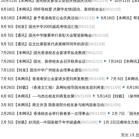
10月11日【本网讯】国光校友参加文促会庆祝国庆活动
[06/11/19]
10月11日【本
9月18日【本网讯】同怀母校爱 共聚学友情(国光、新侨联欢会)
[06/11/18]
9月18日【本网讯】参予香港南安公会庆典活动
[06/11/18]
9月18日【本网讯】
9月 9日【转发】国光中学2005届高考情况汇报
[06/11/18]
9月 5日【通讯】国光中学隆重举行表彰大会暨迎新晚会
[06/11/18]
9月 5日【通讯】征文比赛获奖代表黄柳萍同学的讲话
[06/11/18]
7月28日【本网讯】国光香港校友会宴请李如龙教授
[06/11/12]
7月28日【本网讯】国光、新侨校友会召开联席会议
[06/11/12]
7月24日【本网
7月13日【转发】国光中学广州校友会理事会通告
[06/11/09]
7月 6日【本网讯】香港南安公会宴请乡贤刘再复教授
[06/11/09]
7月 6日【本网
6月26日【转载】《香港文汇报》及网站报导国光校友迎刘再复
[06/11/09]
6月1
6月 9日【本网讯】----与杰出校友刘再复欢聚
[06/11/09]
5月14日【转载】《泉州晚
3月 8日【本网讯】商文并茂 我香港部分校友参与南鸿迎春活动
[06/11/09]
2月26日【本网讯】香港校友会举行新春第一次理事会
[06/11/09]
2月 7日 「国
2月 5日【转载】好消息---中国瓷都千年华诞盛典
[06/11/08]
1月 2日沉痛悼念方
页次:
1
/1 