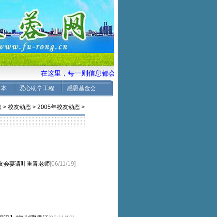
在这里，每一则信息都会引起您的兴趣，让您看到故乡、
言本
爱心助学工程
感恩基金会
息
>
校友动态
>
2005年校友动态
>
校友会宴请叶重青老师
[06/11/19]